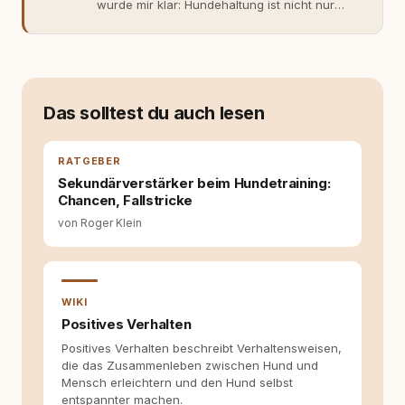
wurde mir klar: Hundehaltung ist nicht nur
Gefühl, sondern Verantwortung und
Fachwissen. Der Wendepunkt kam mit meinem
ersten Welpen. Plötzlich reichte Erfahrung
allein nicht mehr. Ich begann mich intensiv mit
Verhaltensbiologie, Trainingsethik und
moderner Hundeerziehung
Das solltest du auch lesen
auseinanderzusetzen. Nach meiner Erfahrung
entsteht echte Bindung dort, wo Verständnis
Wissen ersetzt – nicht umgekehrt. Aus dieser
RATGEBER
Entwicklung entstand rundum.dog – ein
Sekundärverstärker beim Hundetraining:
Wissens- und Serviceportal für
Chancen, Fallstricke
Hundehalter:innen in Deutschland, Österreich
von Roger Klein
und der Schweiz. Meine Überzeugung:
Tierschutz beginnt mit Wissen. Wer seinen
Hund versteht, trifft bessere Entscheidungen –
für ein Zusammenleben, das beiden guttut.
WIKI
Positives Verhalten
Positives Verhalten beschreibt Verhaltensweisen,
die das Zusammenleben zwischen Hund und
Mensch erleichtern und den Hund selbst
entspannter machen.