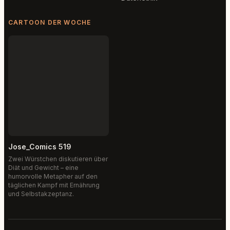
CARTOON DER WOCHE
Jose_Comics 519
Zwei Würstchen diskutieren über
Diät und Gewicht – eine
humorvolle Metapher auf den
täglichen Kampf mit Ernährung
und Selbstakzeptanz.