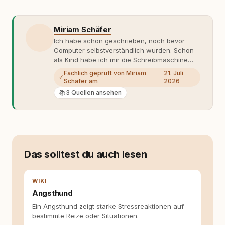
Miriam Schäfer
Ich habe schon geschrieben, noch bevor
Computer selbstverständlich wurden. Schon
als Kind habe ich mir die Schreibmaschine
meiner Eltern geschnappt und drauflos
Fachlich geprüft von Miriam
21. Juli
✓
getippt: Geschichten, Beobachtungen,
Schäfer am
2026
Gedanken. Hauptsache Worte. Mein Zugang
📚
3 Quellen ansehen
zu Hunde-Themen ist kein klassischer. Lange
Zeit war ich eher skeptisch, geprägt von
weniger guten Erfahrungen. Umso mehr hat
es mich überrascht, als ich - dank Roger -
erlebt habe, wie verantwortungsvoll und
bewusst gute Hundehaltung funktionieren
Das solltest du auch lesen
kann. Dieser Perspektivwechsel begleitet
meine Arbeit bis heute. Bei rundum.dog bin ich
als Content Managerin an vielen Stellen
WIKI
beteiligt, an denen aus Ideen fertige Beiträge
Angsthund
werden. Ich recherchiere Themen, plane
Inhalte, schreibe Artikel, begleite Gastbeiträge
Ein Angsthund zeigt starke Stressreaktionen auf
redaktionell, veröffentliche Texte und betreue
bestimmte Reize oder Situationen.
die Social-Media-Kanäle. Mein Blick richtet