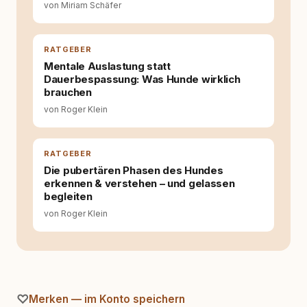
von Miriam Schäfer
sich dabei immer auf das grosse Ganze:
Welche Themen sind relevant? Welche
Fragen stehen dahinter? Und wie lassen sich
Inhalte so aufbereiten, dass sie verständlich,
RATGEBER
fundiert und für unsere Leser wirklich
Mentale Auslastung statt
hilfreich sind? Ich glaube, dass Emotionen
Dauerbespassung: Was Hunde wirklich
allein nicht ausreichen. Gute Entscheidungen
brauchen
entstehen dort, wo Information,
von Roger Klein
Selbstreflexion und Bereitschaft zum
Hinterfragen zusammenkommen. Mit meinen
Texten möchte ich genau dazu beitragen.
RATGEBER
Die pubertären Phasen des Hundes
erkennen & verstehen – und gelassen
begleiten
von Roger Klein
Merken — im Konto speichern