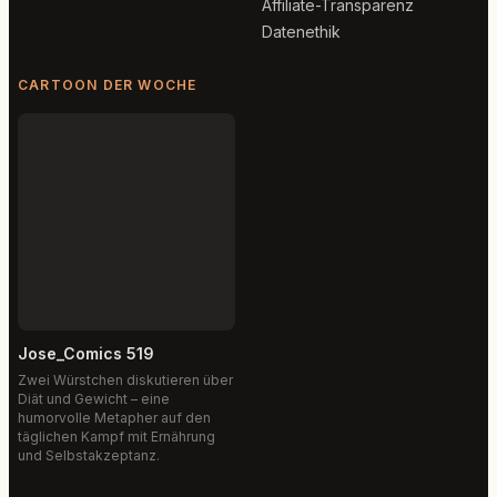
Affiliate-Transparenz
Datenethik
CARTOON DER WOCHE
Jose_Comics 519
Zwei Würstchen diskutieren über
Diät und Gewicht – eine
humorvolle Metapher auf den
täglichen Kampf mit Ernährung
und Selbstakzeptanz.