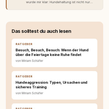
wurde mir klar: Hundehaltung ist nicht nur
Gefühl, sondern Verantwortung und
Fachwissen. Der Wendepunkt kam mit meinem
ersten Welpen. Plötzlich reichte Erfahrung
allein nicht mehr. Ich begann mich intensiv mit
Verhaltensbiologie, Trainingsethik und
moderner Hundeerziehung
Das solltest du auch lesen
auseinanderzusetzen. Nach meiner Erfahrung
entsteht echte Bindung dort, wo Verständnis
Wissen ersetzt – nicht umgekehrt. Aus dieser
RATGEBER
Entwicklung entstand rundum.dog – ein
Besuch, Besuch, Besuch: Wenn der Hund
Wissens- und Serviceportal für
über die Feiertage keine Ruhe findet
Hundehalter:innen in Deutschland, Österreich
von Miriam Schäfer
und der Schweiz. Meine Überzeugung:
Tierschutz beginnt mit Wissen. Wer seinen
Hund versteht, trifft bessere Entscheidungen –
für ein Zusammenleben, das beiden guttut.
RATGEBER
Hundeaggression: Typen, Ursachen und
sicheres Training
von Miriam Schäfer
RATGEBER