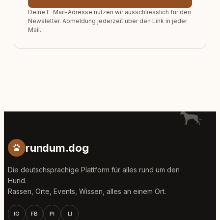
Deine E-Mail-Adresse nutzen wir ausschliesslich für den
Newsletter. Abmeldung jederzeit über den Link in jeder
Mail.
rundum.dog
Die deutschsprachige Plattform für alles rund um den
Hund.
Rassen, Orte, Events, Wissen, alles an einem Ort.
IG
FB
PI
LI