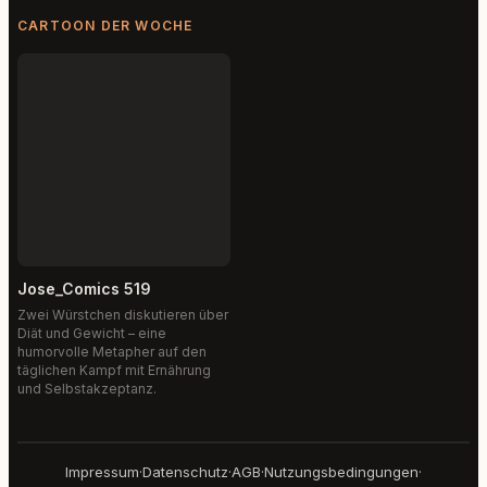
CARTOON DER WOCHE
Jose_Comics 519
Zwei Würstchen diskutieren über
Diät und Gewicht – eine
humorvolle Metapher auf den
täglichen Kampf mit Ernährung
und Selbstakzeptanz.
Impressum
·
Datenschutz
·
AGB
·
Nutzungsbedingungen
·