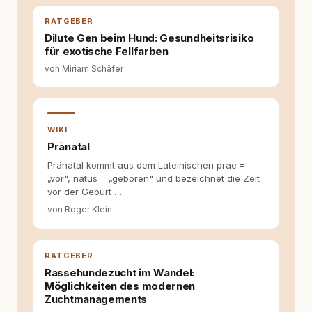
entsteht echte Bindung dort, wo Verständnis
Wissen ersetzt – nicht umgekehrt. Aus dieser
RATGEBER
Entwicklung entstand rundum.dog – ein
Dilute Gen beim Hund: Gesundheitsrisiko
Wissens- und Serviceportal für
für exotische Fellfarben
Hundehalter:innen in Deutschland, Österreich
von Miriam Schäfer
und der Schweiz. Meine Überzeugung:
Tierschutz beginnt mit Wissen. Wer seinen
Hund versteht, trifft bessere Entscheidungen –
für ein Zusammenleben, das beiden guttut.
WIKI
Pränatal
Pränatal kommt aus dem Lateinischen prae =
„vor", natus = „geboren" und bezeichnet die Zeit
vor der Geburt …
von Roger Klein
RATGEBER
Rassehundezucht im Wandel:
Möglichkeiten des modernen
Zuchtmanagements