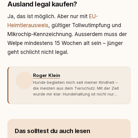
Ausland legal kaufen?
Ja, das ist möglich. Aber nur mit
EU-
Heimtierausweis
, gültiger Tollwutimpfung und
Mikrochip-Kennzeichnung. Ausserdem muss der
Welpe mindestens 15 Wochen alt sein – jünger
geht schlicht nicht legal.
Roger Klein
Hunde begleiten mich seit meiner Kindheit –
die meisten aus dem Tierschutz. Mit der Zeit
wurde mir klar: Hundehaltung ist nicht nur
Gefühl, sondern Verantwortung und
Fachwissen. Der Wendepunkt kam mit meinem
ersten Welpen. Plötzlich reichte Erfahrung
allein nicht mehr. Ich begann mich intensiv mit
Verhaltensbiologie, Trainingsethik und
moderner Hundeerziehung
Das solltest du auch lesen
auseinanderzusetzen. Nach meiner Erfahrung