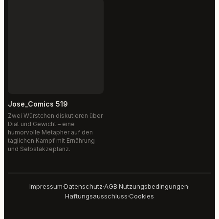
Jose_Comics 519
Zwei Würstchen diskutieren über
Diät und Gewicht – eine
humorvolle Metapher auf den
täglichen Kampf mit Ernährung
und Selbstakzeptanz.
Impressum
·
Datenschutz
·
AGB
·
Nutzungsbedingungen
·
Haftungsausschluss
·
Cookies