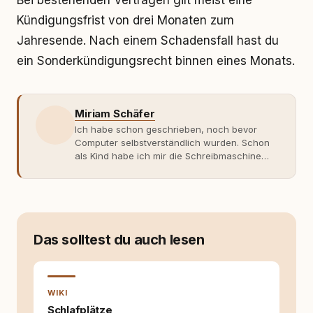
Bei bestehenden Verträgen gilt meist eine
Kündigungsfrist von drei Monaten zum
Jahresende. Nach einem Schadensfall hast du
ein Sonderkündigungsrecht binnen eines Monats.
Miriam Schäfer
Ich habe schon geschrieben, noch bevor
Computer selbstverständlich wurden. Schon
als Kind habe ich mir die Schreibmaschine
meiner Eltern geschnappt und drauflos
getippt: Geschichten, Beobachtungen,
Gedanken. Hauptsache Worte. Mein Zugang
zu Hunde-Themen ist kein klassischer. Lange
Zeit war ich eher skeptisch, geprägt von
weniger guten Erfahrungen. Umso mehr hat
Das solltest du auch lesen
es mich überrascht, als ich - dank Roger -
erlebt habe, wie verantwortungsvoll und
bewusst gute Hundehaltung funktionieren
kann. Dieser Perspektivwechsel begleitet
WIKI
meine Arbeit bis heute. Bei rundum.dog bin ich
Schlafplätze