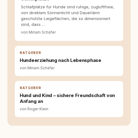
als Content Managerin an vielen Stellen
Schlafplätze für Hunde sind ruhige, zugluftfreie,
beteiligt, an denen aus Ideen fertige Beiträge
von direktem Sonnenlicht und Dauerlärm
werden. Ich recherchiere Themen, plane
geschützte Liegeflächen, die so dimensioniert
Inhalte, schreibe Artikel, begleite Gastbeiträge
sind, dass …
redaktionell, veröffentliche Texte und betreue
die Social-Media-Kanäle. Mein Blick richtet
von Miriam Schäfer
sich dabei immer auf das grosse Ganze:
Welche Themen sind relevant? Welche
Fragen stehen dahinter? Und wie lassen sich
RATGEBER
Inhalte so aufbereiten, dass sie verständlich,
fundiert und für unsere Leser wirklich
Hundeerziehung nach Lebensphase
hilfreich sind? Ich glaube, dass Emotionen
von Miriam Schäfer
allein nicht ausreichen. Gute Entscheidungen
entstehen dort, wo Information,
Selbstreflexion und Bereitschaft zum
RATGEBER
Hinterfragen zusammenkommen. Mit meinen
Texten möchte ich genau dazu beitragen.
Hund und Kind – sichere Freundschaft von
Anfang an
von Roger Klein