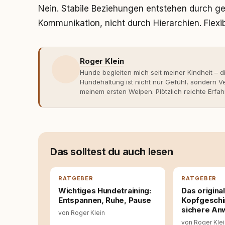
Nein. Stabile Beziehungen entstehen durch ge
Kommunikation, nicht durch Hierarchien. Flexibi
Roger Klein
Hunde begleiten mich seit meiner Kindheit – d
Hundehaltung ist nicht nur Gefühl, sondern
meinem ersten Welpen. Plötzlich reichte Erfah
Verhaltensbiologie, Trainingsethik und mod
Erfahrung entsteht echte Bindung dort, wo Ve
Entwicklung entstand rundum.dog – ein Wissen
Deutschland, Österreich und der Schweiz. Me
seinen Hund versteht, trifft bessere Entsche
Das solltest du auch lesen
RATGEBER
RATGEBER
Wichtiges Hundetraining:
Das original
Entspannen, Ruhe, Pause
Kopfgeschi
sichere A
von Roger Klein
von Roger Kle