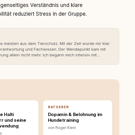
genseitiges Verständnis und klare
lität reduziert Stress in der Gruppe.
ie meisten aus dem Tierschutz. Mit der Zeit wurde mir klar:
 Verantwortung und Fachwissen. Der Wendepunkt kam mit
rung allein nicht mehr. Ich begann mich intensiv mit
erner Hundeerziehung auseinanderzusetzen. Nach meiner
rständnis Wissen ersetzt – nicht umgekehrt. Aus dieser
s- und Serviceportal für Hundehalter:innen in
ine Überzeugung: Tierschutz beginnt mit Wissen. Wer
idungen – für ein Zusammenleben, das beiden guttut.
RATGEBER
e Halti
Dopamin & Belohnung im
rr und seine
Hundetraining
nwendung
von Roger Klein
in