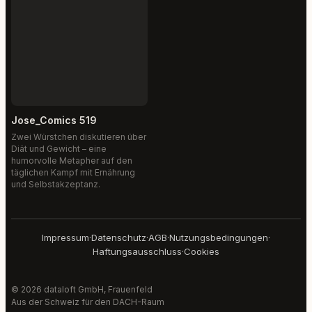
Jose_Comics 519
Zwei Würstchen diskutieren über
Diät und Gewicht – eine
humorvolle Metapher auf den
täglichen Kampf mit Ernährung
und Selbstakzeptanz.
Impressum
·
Datenschutz
·
AGB
·
Nutzungsbedingungen
·
Haftungsausschluss
·
Cookies
© 2026 dataloft GmbH, Frauenfeld
Aus der Schweiz für den DACH-Raum