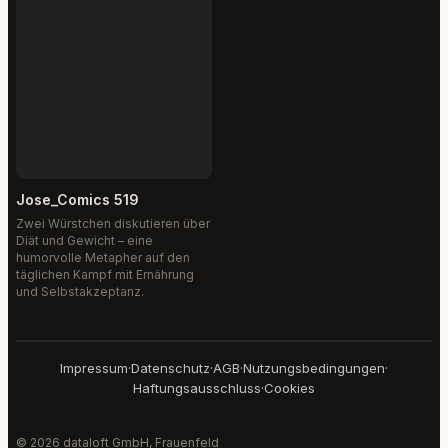
Jose_Comics 519
Zwei Würstchen diskutieren über
Diät und Gewicht – eine
humorvolle Metapher auf den
täglichen Kampf mit Ernährung
und Selbstakzeptanz.
Impressum
·
Datenschutz
·
AGB
·
Nutzungsbedingungen
·
Haftungsausschluss
·
Cookies
© 2026 dataloft GmbH, Frauenfeld