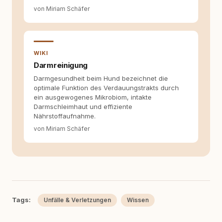
allein nicht ausreichen. Gute Entscheidungen
von Miriam Schäfer
entstehen dort, wo Information,
Selbstreflexion und Bereitschaft zum
Hinterfragen zusammenkommen. Mit meinen
Texten möchte ich genau dazu beitragen.
WIKI
Darmreinigung
Darmgesundheit beim Hund bezeichnet die
optimale Funktion des Verdauungstrakts durch
ein ausgewogenes Mikrobiom, intakte
Darmschleimhaut und effiziente
Nährstoffaufnahme.
von Miriam Schäfer
Tags:
Unfälle & Verletzungen
Wissen