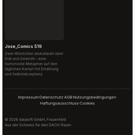
Jose_Comics 519
Zwei Würstchen diskutieren über
Diät und Gewicht – eine
humorvolle Metapher auf den
täglichen Kampf mit Ernährung
und Selbstakzeptanz.
Impressum
·
Datenschutz
·
AGB
·
Nutzungsbedingungen
·
Haftungsausschluss
·
Cookies
© 2026 dataloft GmbH, Frauenfeld
Aus der Schweiz für den DACH-Raum