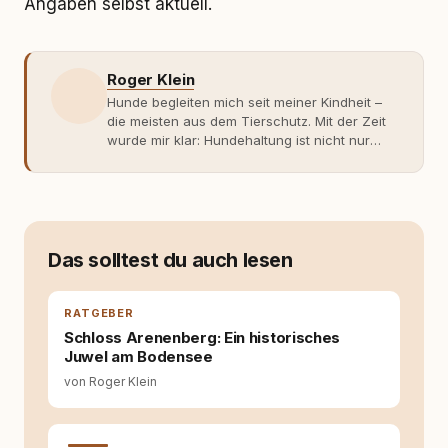
Angaben selbst aktuell.
Roger Klein
Hunde begleiten mich seit meiner Kindheit –
die meisten aus dem Tierschutz. Mit der Zeit
wurde mir klar: Hundehaltung ist nicht nur
Gefühl, sondern Verantwortung und
Fachwissen. Der Wendepunkt kam mit meinem
ersten Welpen. Plötzlich reichte Erfahrung
allein nicht mehr. Ich begann mich intensiv mit
Verhaltensbiologie, Trainingsethik und
moderner Hundeerziehung
Das solltest du auch lesen
auseinanderzusetzen. Nach meiner Erfahrung
entsteht echte Bindung dort, wo Verständnis
Wissen ersetzt – nicht umgekehrt. Aus dieser
RATGEBER
Entwicklung entstand rundum.dog – ein
Schloss Arenenberg: Ein historisches
Wissens- und Serviceportal für
Juwel am Bodensee
Hundehalter:innen in Deutschland, Österreich
von Roger Klein
und der Schweiz. Meine Überzeugung:
Tierschutz beginnt mit Wissen. Wer seinen
Hund versteht, trifft bessere Entscheidungen –
für ein Zusammenleben, das beiden guttut.