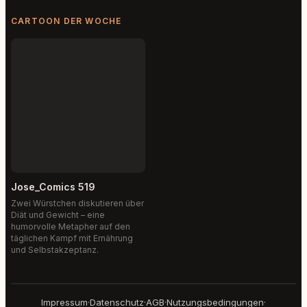
CARTOON DER WOCHE
Jose_Comics 519
Zwei Würstchen diskutieren über
Diät und Gewicht – eine
humorvolle Metapher auf den
täglichen Kampf mit Ernährung
und Selbstakzeptanz.
Impressum
·
Datenschutz
·
AGB
·
Nutzungsbedingungen
·