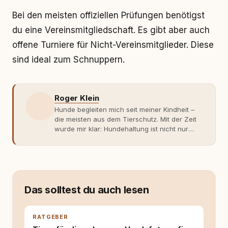
Bei den meisten offiziellen Prüfungen benötigst
du eine Vereinsmitgliedschaft. Es gibt aber auch
offene Turniere für Nicht-Vereinsmitglieder. Diese
sind ideal zum Schnuppern.
Roger Klein
Hunde begleiten mich seit meiner Kindheit –
die meisten aus dem Tierschutz. Mit der Zeit
wurde mir klar: Hundehaltung ist nicht nur
Gefühl, sondern Verantwortung und
Fachwissen. Der Wendepunkt kam mit meinem
ersten Welpen. Plötzlich reichte Erfahrung
allein nicht mehr. Ich begann mich intensiv mit
Verhaltensbiologie, Trainingsethik und
moderner Hundeerziehung
Das solltest du auch lesen
auseinanderzusetzen. Nach meiner Erfahrung
entsteht echte Bindung dort, wo Verständnis
Wissen ersetzt – nicht umgekehrt. Aus dieser
RATGEBER
Entwicklung entstand rundum.dog – ein