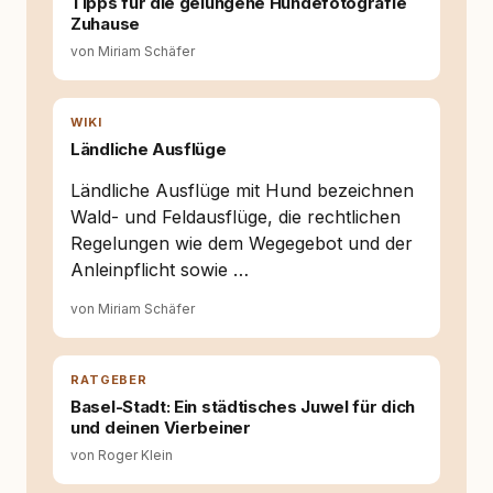
Tipps für die gelungene Hundefotografie
Wissens- und Serviceportal für
Zuhause
Hundehalter:innen in Deutschland, Österreich
von Miriam Schäfer
und der Schweiz. Meine Überzeugung:
Tierschutz beginnt mit Wissen. Wer seinen
Hund versteht, trifft bessere Entscheidungen –
für ein Zusammenleben, das beiden guttut.
WIKI
Ländliche Ausflüge
Ländliche Ausflüge mit Hund bezeichnen
Wald- und Feldausflüge, die rechtlichen
Regelungen wie dem Wegegebot und der
Anleinpflicht sowie …
von Miriam Schäfer
RATGEBER
Basel-Stadt: Ein städtisches Juwel für dich
und deinen Vierbeiner
von Roger Klein