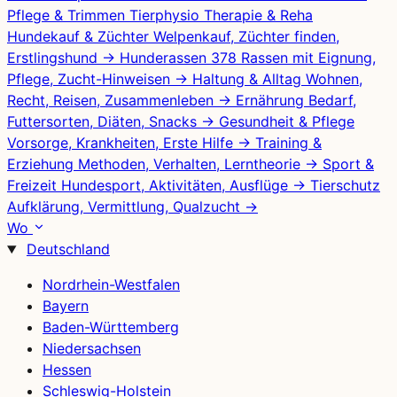
Pflege & Trimmen
Tierphysio
Therapie & Reha
Hundekauf & Züchter
Welpenkauf, Züchter finden,
Erstlingshund
→
Hunderassen
378 Rassen mit Eignung,
Pflege, Zucht-Hinweisen
→
Haltung & Alltag
Wohnen,
Recht, Reisen, Zusammenleben
→
Ernährung
Bedarf,
Futtersorten, Diäten, Snacks
→
Gesundheit & Pflege
Vorsorge, Krankheiten, Erste Hilfe
→
Training &
Erziehung
Methoden, Verhalten, Lerntheorie
→
Sport &
Freizeit
Hundesport, Aktivitäten, Ausflüge
→
Tierschutz
Aufklärung, Vermittlung, Qualzucht
→
Wo
Deutschland
Nordrhein-Westfalen
Bayern
Baden-Württemberg
Niedersachsen
Hessen
Schleswig-Holstein