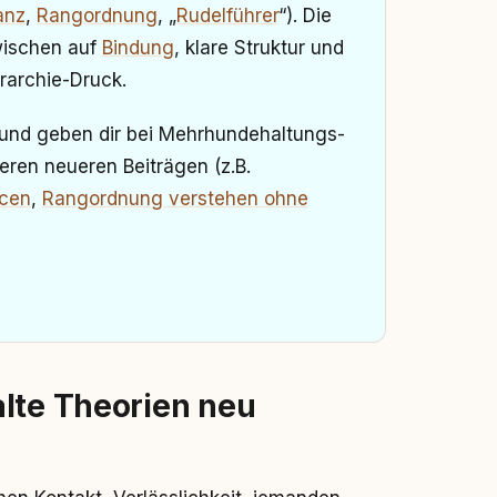
anz
,
Rangordnung
, „
Rudelführer
“). Die
wischen auf
Bindung
, klare Struktur und
archie-Druck.
t und geben dir bei Mehrhundehaltungs-
ren neueren Beiträgen (z.B.
rcen
,
Rangordnung verstehen ohne
alte Theorien neu