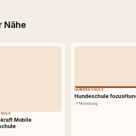
r Nähe
HUNDESCHULE
Hundeschule focusHun
📍
Moosburg
CHULE
kraft Mobile
schule