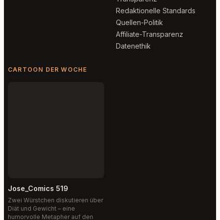
Redaktionelle Standards
Quellen-Politik
Affiliate-Transparenz
Datenethik
CARTOON DER WOCHE
Jose_Comics 519
Zwei Würstchen diskutieren über
Diät und Gewicht – eine
humorvolle Metapher auf den