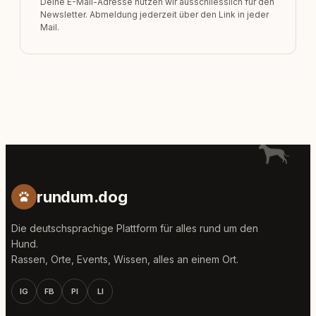
Deine E-Mail-Adresse nutzen wir ausschliesslich für den
Newsletter. Abmeldung jederzeit über den Link in jeder
Mail.
rundum.dog
Die deutschsprachige Plattform für alles rund um den
Hund.
Rassen, Orte, Events, Wissen, alles an einem Ort.
IG
FB
PI
LI