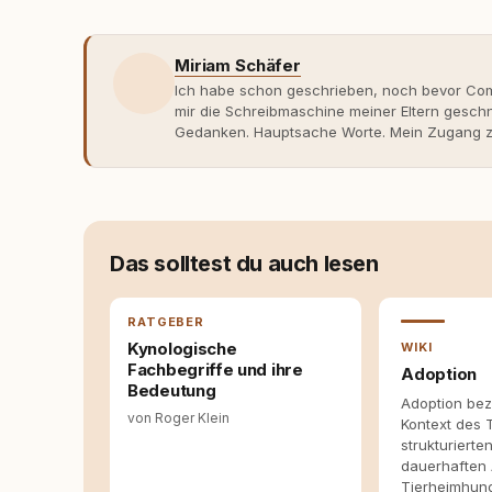
Miriam Schäfer
Ich habe schon geschrieben, noch bevor Comp
mir die Schreibmaschine meiner Eltern gesch
Gedanken. Hauptsache Worte. Mein Zugang zu
eher skeptisch, geprägt von weniger guten Er
dank Roger - erlebt habe, wie verantwortung
Dieser Perspektivwechsel begleitet meine Arbe
Managerin an vielen Stellen beteiligt, an den
Themen, plane Inhalte, schreibe Artikel, begle
betreue die Social-Media-Kanäle. Mein Blick 
Das solltest du auch lesen
Themen sind relevant? Welche Fragen stehen d
dass sie verständlich, fundiert und für unsere
allein nicht ausreichen. Gute Entscheidungen 
RATGEBER
Bereitschaft zum Hinterfragen zusammenkomm
Kynologische
WIKI
Fachbegriffe und ihre
Adoption
Bedeutung
Adoption bez
von Roger Klein
Kontext des 
strukturierte
dauerhaften
Tierheimhund