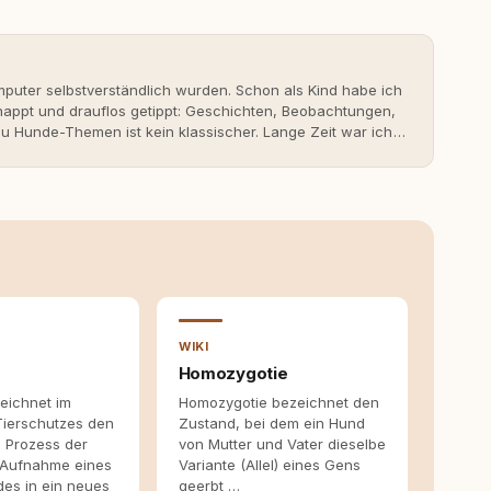
uter selbstverständlich wurden. Schon als Kind habe ich
nappt und drauflos getippt: Geschichten, Beobachtungen,
 Hunde-Themen ist kein klassischer. Lange Zeit war ich
fahrungen. Umso mehr hat es mich überrascht, als ich -
svoll und bewusst gute Hundehaltung funktionieren kann.
it bis heute. Bei rundum.dog bin ich als Content
en aus Ideen fertige Beiträge werden. Ich recherchiere
ite Gastbeiträge redaktionell, veröffentliche Texte und
richtet sich dabei immer auf das grosse Ganze: Welche
ahinter? Und wie lassen sich Inhalte so aufbereiten,
 Leser wirklich hilfreich sind? Ich glaube, dass Emotionen
entstehen dort, wo Information, Selbstreflexion und
en. Mit meinen Texten möchte ich genau dazu beitragen.
WIKI
Homozygotie
eichnet im
Homozygotie bezeichnet den
Tierschutzes den
Zustand, bei dem ein Hund
n Prozess der
von Mutter und Vater dieselbe
 Aufnahme eines
Variante (Allel) eines Gens
es in ein neues
geerbt …