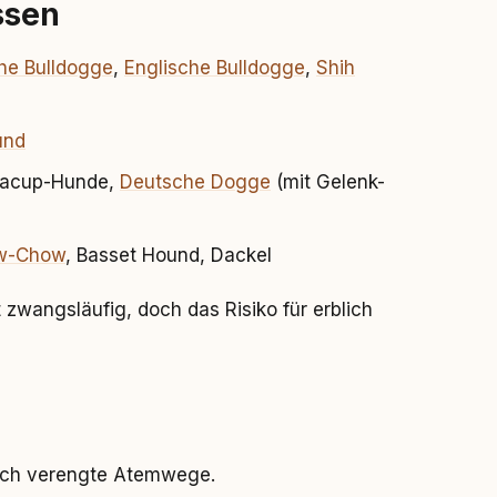
ssen
he Bulldogge
,
Englische Bulldogge
,
Shih
und
eacup-Hunde,
Deutsche Dogge
(mit Gelenk-
w-Chow
, Basset Hound, Dackel
 zwangsläufig, doch das Risiko für erblich
rch verengte Atemwege.