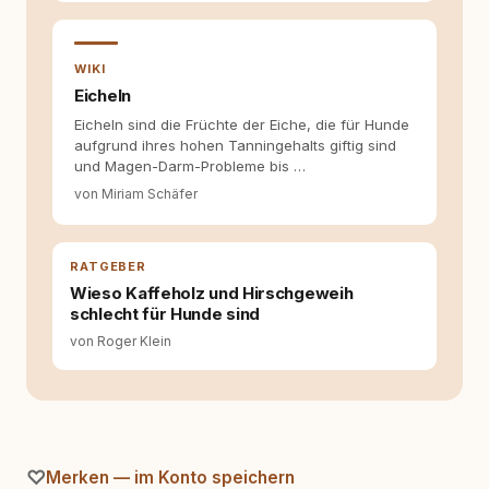
Welche Themen sind relevant? Welche
Fragen stehen dahinter? Und wie lassen sich
Inhalte so aufbereiten, dass sie verständlich,
fundiert und für unsere Leser wirklich
WIKI
hilfreich sind? Ich glaube, dass Emotionen
Eicheln
allein nicht ausreichen. Gute Entscheidungen
Eicheln sind die Früchte der Eiche, die für Hunde
entstehen dort, wo Information,
aufgrund ihres hohen Tanningehalts giftig sind
Selbstreflexion und Bereitschaft zum
und Magen-Darm-Probleme bis …
Hinterfragen zusammenkommen. Mit meinen
Texten möchte ich genau dazu beitragen.
von Miriam Schäfer
RATGEBER
Wieso Kaffeholz und Hirschgeweih
schlecht für Hunde sind
von Roger Klein
Merken — im Konto speichern