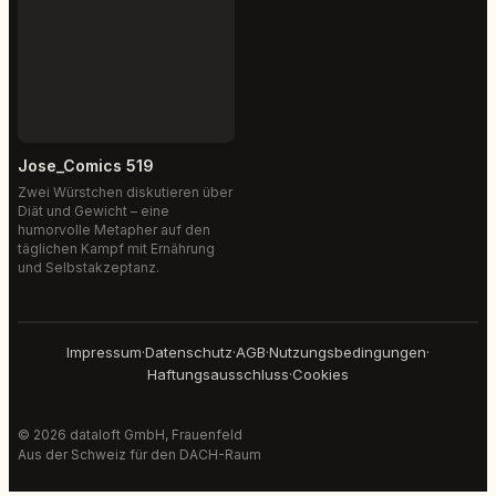
Jose_Comics 519
Zwei Würstchen diskutieren über
Diät und Gewicht – eine
humorvolle Metapher auf den
täglichen Kampf mit Ernährung
und Selbstakzeptanz.
Impressum
·
Datenschutz
·
AGB
·
Nutzungsbedingungen
·
Haftungsausschluss
·
Cookies
© 2026 dataloft GmbH, Frauenfeld
Aus der Schweiz für den DACH-Raum