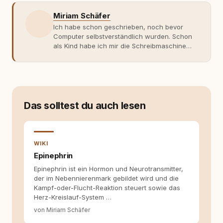
Miriam Schäfer
Ich habe schon geschrieben, noch bevor
Computer selbstverständlich wurden. Schon
als Kind habe ich mir die Schreibmaschine
meiner Eltern geschnappt und drauflos
getippt: Geschichten, Beobachtungen,
Gedanken. Hauptsache Worte. Mein Zugang
zu Hunde-Themen ist kein klassischer. Lange
Zeit war ich eher skeptisch, geprägt von
weniger guten Erfahrungen. Umso mehr hat
Das solltest du auch lesen
es mich überrascht, als ich - dank Roger -
erlebt habe, wie verantwortungsvoll und
bewusst gute Hundehaltung funktionieren
kann. Dieser Perspektivwechsel begleitet
WIKI
meine Arbeit bis heute. Bei rundum.dog bin ich
Epinephrin
als Content Managerin an vielen Stellen
Epinephrin ist ein Hormon und Neurotransmitter,
beteiligt, an denen aus Ideen fertige Beiträge
der im Nebennierenmark gebildet wird und die
werden. Ich recherchiere Themen, plane
Kampf-oder-Flucht-Reaktion steuert sowie das
Inhalte, schreibe Artikel, begleite Gastbeiträge
Herz-Kreislauf-System …
redaktionell, veröffentliche Texte und betreue
die Social-Media-Kanäle. Mein Blick richtet
von Miriam Schäfer
sich dabei immer auf das grosse Ganze: