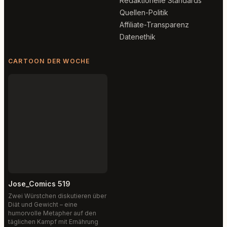
Redaktionelle Standards
Quellen-Politik
Affiliate-Transparenz
Datenethik
CARTOON DER WOCHE
Jose_Comics 519
Zwei Würstchen diskutieren über
Diät und Gewicht – eine
humorvolle Metapher auf den
täglichen Kampf mit Ernährung