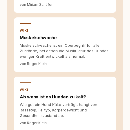
von Miriam Schäfer
Fragen stehen dahinter? Und wie lassen sich
Inhalte so aufbereiten, dass sie verständlich,
fundiert und für unsere Leser wirklich
hilfreich sind? Ich glaube, dass Emotionen
allein nicht ausreichen. Gute Entscheidungen
WIKI
entstehen dort, wo Information,
Muskelschwäche
Selbstreflexion und Bereitschaft zum
Hinterfragen zusammenkommen. Mit meinen
Muskelschwäche ist ein Oberbegriff für alle
Texten möchte ich genau dazu beitragen.
Zustände, bei denen die Muskulatur des Hundes
weniger Kraft entwickelt als normal.
von Roger Klein
WIKI
Ab wann ist es Hunden zu kalt?
Wie gut ein Hund Kälte verträgt, hängt von
Rassetyp, Felltyp, Körpergewicht und
Gesundheitszustand ab.
von Roger Klein