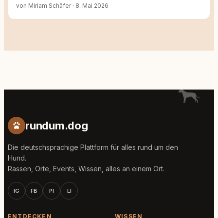
von Miriam Schäfer
·
8. Mai 2026
rundum.dog
Die deutschsprachige Plattform für alles rund um den
Hund.
Rassen, Orte, Events, Wissen, alles an einem Ort.
IG
FB
PI
LI
ENTDECKEN
WISSEN