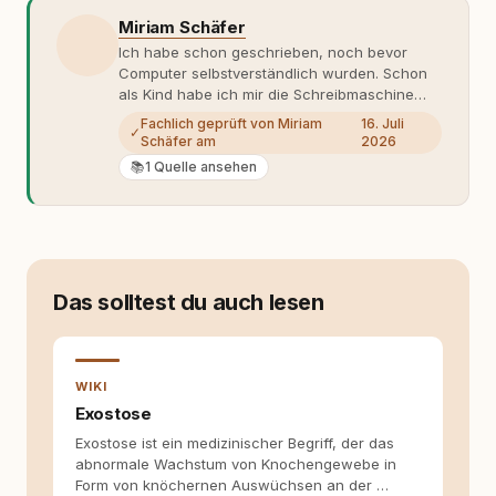
Miriam Schäfer
Ich habe schon geschrieben, noch bevor
Computer selbstverständlich wurden. Schon
als Kind habe ich mir die Schreibmaschine
meiner Eltern geschnappt und drauflos
Fachlich geprüft von Miriam
16. Juli
✓
getippt: Geschichten, Beobachtungen,
Schäfer am
2026
Gedanken. Hauptsache Worte. Mein Zugang
📚
1 Quelle ansehen
zu Hunde-Themen ist kein klassischer. Lange
Zeit war ich eher skeptisch, geprägt von
weniger guten Erfahrungen. Umso mehr hat
es mich überrascht, als ich - dank Roger -
erlebt habe, wie verantwortungsvoll und
bewusst gute Hundehaltung funktionieren
Das solltest du auch lesen
kann. Dieser Perspektivwechsel begleitet
meine Arbeit bis heute. Bei rundum.dog bin ich
als Content Managerin an vielen Stellen
beteiligt, an denen aus Ideen fertige Beiträge
WIKI
werden. Ich recherchiere Themen, plane
Inhalte, schreibe Artikel, begleite Gastbeiträge
Exostose
redaktionell, veröffentliche Texte und betreue
Exostose ist ein medizinischer Begriff, der das
die Social-Media-Kanäle. Mein Blick richtet
abnormale Wachstum von Knochengewebe in
sich dabei immer auf das grosse Ganze:
Form von knöchernen Auswüchsen an der …
Welche Themen sind relevant? Welche