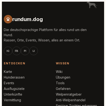
rundum.dog
Die deutschsprachige Plattform für alles rund um den
Hund.
Rassen, Orte, Events, Wissen, alles an einem Ort.
IG
FB
PI
LI
ENTDECKEN
WISSEN
Karte
Wiki
Hunderassen
Übungen
Events
Tools
Ausflugsziele
Gefahren
Unterkünfte
Welpenratgeber
Vermittlung
Anti-Welpenhandel
Seriöse Züchter erkennen