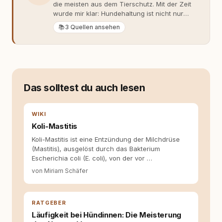
die meisten aus dem Tierschutz. Mit der Zeit
wurde mir klar: Hundehaltung ist nicht nur
Gefühl, sondern Verantwortung und
📚
3 Quellen ansehen
Fachwissen. Der Wendepunkt kam mit meinem
ersten Welpen. Plötzlich reichte Erfahrung
allein nicht mehr. Ich begann mich intensiv mit
Verhaltensbiologie, Trainingsethik und
moderner Hundeerziehung
auseinanderzusetzen. Nach meiner Erfahrung
Das solltest du auch lesen
entsteht echte Bindung dort, wo Verständnis
Wissen ersetzt – nicht umgekehrt. Aus dieser
Entwicklung entstand rundum.dog – ein
WIKI
Wissens- und Serviceportal für
Koli-Mastitis
Hundehalter:innen in Deutschland, Österreich
und der Schweiz. Meine Überzeugung:
Koli-Mastitis ist eine Entzündung der Milchdrüse
Tierschutz beginnt mit Wissen. Wer seinen
(Mastitis), ausgelöst durch das Bakterium
Hund versteht, trifft bessere Entscheidungen –
Escherichia coli (E. coli), von der vor …
für ein Zusammenleben, das beiden guttut.
von Miriam Schäfer
RATGEBER
Läufigkeit bei Hündinnen: Die Meisterung