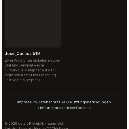
Jose_Comics 519
Zwei Würstchen diskutieren über
Diät und Gewicht – eine
humorvolle Metapher auf den
täglichen Kampf mit Ernährung
und Selbstakzeptanz.
Impressum
·
Datenschutz
·
AGB
·
Nutzungsbedingungen
·
Haftungsausschluss
·
Cookies
© 2026 dataloft GmbH, Frauenfeld
Aus der Schweiz für den DACH-Raum