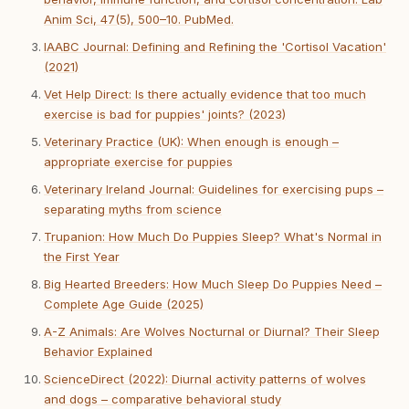
Anim Sci, 47(5), 500–10. PubMed.
IAABC Journal: Defining and Refining the 'Cortisol Vacation'
(2021)
Vet Help Direct: Is there actually evidence that too much
exercise is bad for puppies' joints? (2023)
Veterinary Practice (UK): When enough is enough –
appropriate exercise for puppies
Veterinary Ireland Journal: Guidelines for exercising pups –
separating myths from science
Trupanion: How Much Do Puppies Sleep? What's Normal in
the First Year
Big Hearted Breeders: How Much Sleep Do Puppies Need –
Complete Age Guide (2025)
A-Z Animals: Are Wolves Nocturnal or Diurnal? Their Sleep
Behavior Explained
ScienceDirect (2022): Diurnal activity patterns of wolves
and dogs – comparative behavioral study