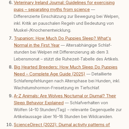
Veterinary Ireland Journal: Guidelines for exercising
pups – separating myths from science
—
Differenzierte Einschätzung zur Bewegung bei Welpen,
inkl. Kritik an pauschalen Regeln und Bedeutung von
Muskel-/Knochenentwicklung.
Trupanion: How Much Do Puppies Sleep? What's
Normal in the First Year
— Altersabhängige Schlaf­
stunden bei Welpen mit Differenzierung ab dem 3.
Lebensmonat – stützt die Ruhezeit-Tabelle des Artikels.
Big Hearted Breeders: How Much Sleep Do Puppies
Need – Complete Age Guide (2025)
— Detaillierte
Schlaf­empfehlungen nach Altersphase bei Hunden, inkl.
Wachstumshormon-Freisetzung im Tiefschlaf.
A-Z Animals: Are Wolves Nocturnal or Diurnal? Their
Sleep Behavior Explained
— Schlafverhalten von
Wölfen (4–10 Stunden/Tag) – relevante Gegenquelle zur
Artikelaussage über 16–18 Stunden bei Wildcaniden.
ScienceDirect (2022): Diurnal activity patterns of