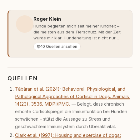
Roger Klein
Hunde begleiten mich seit meiner Kindheit –
die meisten aus dem Tierschutz. Mit der Zeit
wurde mir klar: Hundehaltung ist nicht nur
Gefühl, sondern Verantwortung und
📚
10 Quellen ansehen
Fachwissen. Der Wendepunkt kam mit meinem
ersten Welpen. Plötzlich reichte Erfahrung
allein nicht mehr. Ich begann mich intensiv mit
Verhaltensbiologie, Trainingsethik und
moderner Hundeerziehung
QUELLEN
auseinanderzusetzen. Nach meiner Erfahrung
entsteht echte Bindung dort, wo Verständnis
Tăbăran et al. (2024): Behavioral, Physiological, and
Wissen ersetzt – nicht umgekehrt. Aus dieser
Pathological Approaches of Cortisol in Dogs. Animals,
Entwicklung entstand rundum.dog – ein
Wissens- und Serviceportal für
14(23), 3536. MDPI/PMC.
— Belegt, dass chronisch
Hundehalter:innen in Deutschland, Österreich
erhöhte Cortisolspiegel die Immun­funktion bei Hunden
und der Schweiz. Meine Überzeugung:
schwächen – stützt die Aussage zu Stress und
Tierschutz beginnt mit Wissen. Wer seinen
geschwächtem Immunsystem durch Überaktivität.
Hund versteht, trifft bessere Entscheidungen –
für ein Zusammenleben, das beiden guttut.
Clark et al. (1997): Housing and exercise of dogs: