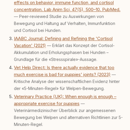
effects on behavior, immune function, and cortisol
concentration. Lab Anim Sci, 47(5), 500–10. PubMed.
— Peer-reviewed Studie zu Auswirkungen von
Bewegung und Haltung auf Verhalten, Immunfunktion
und Cortisol bei Hunden.
IAABC Journal: Defining and Refining the 'Cortisol
Vacation' (2021)
— Erklärt das Konzept der Cortisol-
Akkumulation und Erholungs­phasen bei Hunden –
Grundlage für die «Stressspirale»-Aussage.
Vet Help Direct: Is there actually evidence that too
much exercise is bad for puppies' joints? (2023)
—
Kritische Analyse der wissenschaftlichen Evidenz hinter
der «5-Minuten-Regel» für Welpen-Bewegung.
Veterinary Practice (UK): When enough is enough –
appropriate exercise for puppies
—
Veterinärmedizinischer Überblick zur angemessenen
Bewegung bei Welpen und alternativen Richtlinien zur 5-
Minuten-Regel.