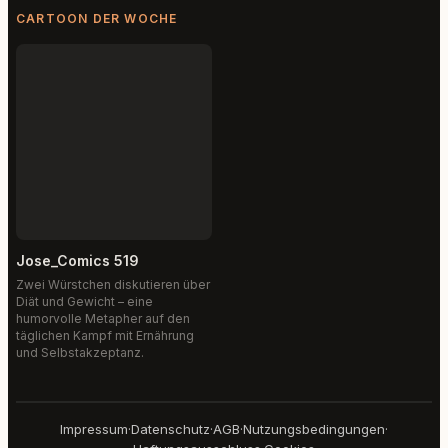
CARTOON DER WOCHE
Jose_Comics 519
Zwei Würstchen diskutieren über
Diät und Gewicht – eine
humorvolle Metapher auf den
täglichen Kampf mit Ernährung
und Selbstakzeptanz.
Impressum
·
Datenschutz
·
AGB
·
Nutzungsbedingungen
·