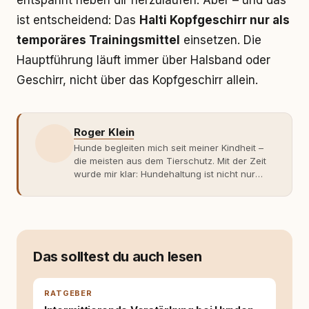
entspannt neben dir herzulaufen. Aber – und das
ist entscheidend: Das
Halti Kopfgeschirr nur als
temporäres Trainingsmittel
einsetzen. Die
Hauptführung läuft immer über Halsband oder
Geschirr, nicht über das Kopfgeschirr allein.
Roger Klein
Hunde begleiten mich seit meiner Kindheit –
die meisten aus dem Tierschutz. Mit der Zeit
wurde mir klar: Hundehaltung ist nicht nur
Gefühl, sondern Verantwortung und
Fachwissen. Der Wendepunkt kam mit meinem
ersten Welpen. Plötzlich reichte Erfahrung
allein nicht mehr. Ich begann mich intensiv mit
Verhaltensbiologie, Trainingsethik und
moderner Hundeerziehung
Das solltest du auch lesen
auseinanderzusetzen. Nach meiner Erfahrung
entsteht echte Bindung dort, wo Verständnis
Wissen ersetzt – nicht umgekehrt. Aus dieser
RATGEBER
Entwicklung entstand rundum.dog – ein