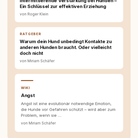
Intermittierende Verstärkung bei Hunden –
Wissens- und Serviceportal für
Ein Schlüssel zur effektiven Erziehung
Hundehalter:innen in Deutschland, Österreich
von Roger Klein
und der Schweiz. Meine Überzeugung:
Tierschutz beginnt mit Wissen. Wer seinen
Hund versteht, trifft bessere Entscheidungen –
für ein Zusammenleben, das beiden guttut.
RATGEBER
Warum dein Hund unbedingt Kontakte zu
anderen Hunden braucht. Oder vielleicht
doch nicht
von Miriam Schäfer
WIKI
Angst
Angst ist eine evolutionär notwendige Emotion,
die Hunde vor Gefahren schützt – wird aber zum
Problem, wenn sie …
von Miriam Schäfer