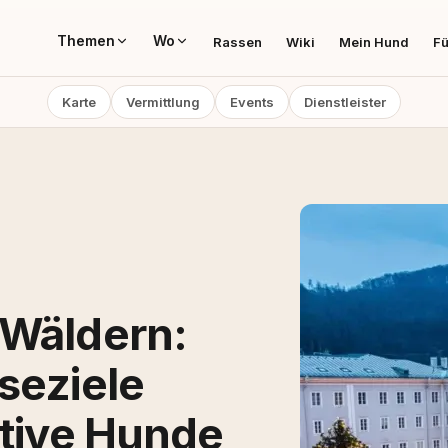
Themen
Wo
Rassen
Wiki
Mein Hund
Fü
Karte
Vermittlung
Events
Dienstleister
 Wäldern:
seziele
ktive Hunde