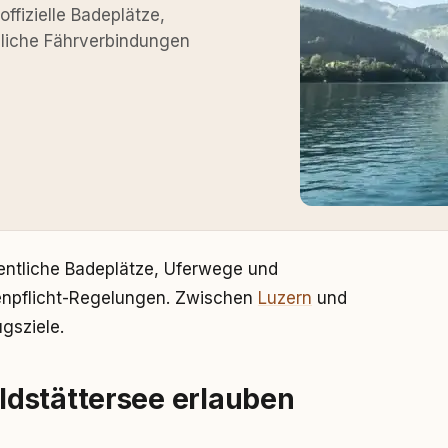
ffizielle Badeplätze,
liche Fährverbindungen
entliche Badeplätze, Uferwege und
enpflicht-Regelungen. Zwischen
Luzern
und
gsziele.
dstättersee erlauben