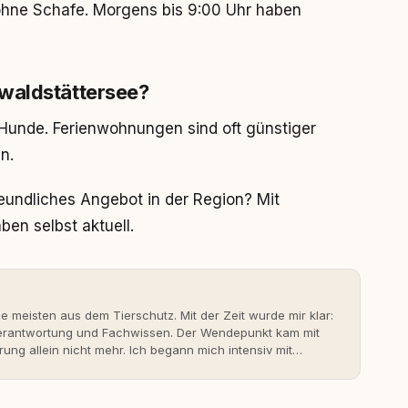
 ohne Schafe. Morgens bis 9:00 Uhr haben
waldstättersee?
 Hunde. Ferienwohnungen sind oft günstiger
n.
reundliches Angebot in der Region? Mit
ben selbst aktuell.
ie meisten aus dem Tierschutz. Mit der Zeit wurde mir klar:
 Verantwortung und Fachwissen. Der Wendepunkt kam mit
rung allein nicht mehr. Ich begann mich intensiv mit
erner Hundeerziehung auseinanderzusetzen. Nach meiner
rständnis Wissen ersetzt – nicht umgekehrt. Aus dieser
s- und Serviceportal für Hundehalter:innen in