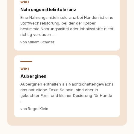
Welche Themen sind relevant? Welche
WIKI
Fragen stehen dahinter? Und wie lassen sich
Nahrungsmittelintoleranz
Inhalte so aufbereiten, dass sie verständlich,
Eine Nahrungsmittelintoleranz bei Hunden ist eine
fundiert und für unsere Leser wirklich
Stoffwechselstörung, bei der der Körper
hilfreich sind? Ich glaube, dass Emotionen
bestimmte Nahrungsmittel oder Inhaltsstoffe nicht
allein nicht ausreichen. Gute Entscheidungen
richtig verdauen …
entstehen dort, wo Information,
Selbstreflexion und Bereitschaft zum
von Miriam Schäfer
Hinterfragen zusammenkommen. Mit meinen
Texten möchte ich genau dazu beitragen.
WIKI
Auberginen
Auberginen enthalten als Nachtschattengewächs
das natürliche Toxin Solanin, sind aber in
gekochter Form und kleiner Dosierung für Hunde
…
von Roger Klein