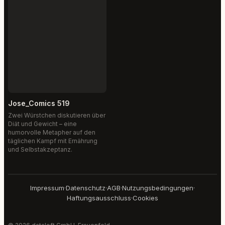
Jose_Comics 519
Zwei Würstchen diskutieren über
Diät und Gewicht – eine
humorvolle Metapher auf den
täglichen Kampf mit Ernährung
und Selbstakzeptanz.
Impressum
·
Datenschutz
·
AGB
·
Nutzungsbedingungen
·
Haftungsausschluss
·
Cookies