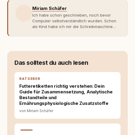
Miriam Schäfer
Ich habe schon geschrieben, noch bevor
Computer selbstverständlich wurden. Schon
als Kind habe ich mir die Schreibmaschine
meiner Eltern geschnappt und drauflos
getippt: Geschichten, Beobachtungen,
Gedanken. Hauptsache Worte. Mein Zugang
zu Hunde-Themen ist kein klassischer. Lange
Zeit war ich eher skeptisch, geprägt von
weniger guten Erfahrungen. Umso mehr hat
Das solltest du auch lesen
es mich überrascht, als ich - dank Roger -
erlebt habe, wie verantwortungsvoll und
bewusst gute Hundehaltung funktionieren
RATGEBER
kann. Dieser Perspektivwechsel begleitet
Futteretiketten richtig verstehen: Dein
meine Arbeit bis heute. Bei rundum.dog bin ich
Guide für Zusammensetzung, Analytische
als Content Managerin an vielen Stellen
Bestandteile und
beteiligt, an denen aus Ideen fertige Beiträge
Ernährungsphysiologische Zusatzstoffe
werden. Ich recherchiere Themen, plane
von Miriam Schäfer
Inhalte, schreibe Artikel, begleite Gastbeiträge
redaktionell, veröffentliche Texte und betreue
die Social-Media-Kanäle. Mein Blick richtet
sich dabei immer auf das grosse Ganze: