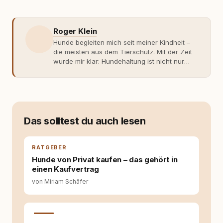
Roger Klein
Hunde begleiten mich seit meiner Kindheit –
die meisten aus dem Tierschutz. Mit der Zeit
wurde mir klar: Hundehaltung ist nicht nur
Gefühl, sondern Verantwortung und
Fachwissen. Der Wendepunkt kam mit meinem
ersten Welpen. Plötzlich reichte Erfahrung
allein nicht mehr. Ich begann mich intensiv mit
Verhaltensbiologie, Trainingsethik und
moderner Hundeerziehung
Das solltest du auch lesen
auseinanderzusetzen. Nach meiner Erfahrung
entsteht echte Bindung dort, wo Verständnis
Wissen ersetzt – nicht umgekehrt. Aus dieser
RATGEBER
Entwicklung entstand rundum.dog – ein
Hunde von Privat kaufen – das gehört in
Wissens- und Serviceportal für
einen Kaufvertrag
Hundehalter:innen in Deutschland, Österreich
von Miriam Schäfer
und der Schweiz. Meine Überzeugung:
Tierschutz beginnt mit Wissen. Wer seinen
Hund versteht, trifft bessere Entscheidungen –
für ein Zusammenleben, das beiden guttut.