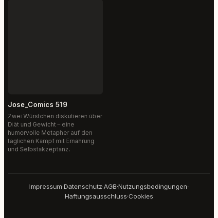
Jose_Comics 519
Zwei Würstchen diskutieren über
Diät und Gewicht – eine
humorvolle Metapher auf den
täglichen Kampf mit Ernährung
und Selbstakzeptanz.
Impressum
·
Datenschutz
·
AGB
·
Nutzungsbedingungen
·
Haftungsausschluss
·
Cookies