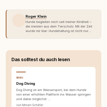
Roger Klein
Hunde begleiten mich seit meiner Kindheit –
die meisten aus dem Tierschutz. Mit der Zeit
wurde mir klar: Hundehaltung ist nicht nur
Gefühl, sondern Verantwortung und
Fachwissen. Der Wendepunkt kam mit meinem
ersten Welpen. Plötzlich reichte Erfahrung
allein nicht mehr. Ich begann mich intensiv mit
Verhaltensbiologie, Trainingsethik und
moderner Hundeerziehung
Das solltest du auch lesen
auseinanderzusetzen. Nach meiner Erfahrung
entsteht echte Bindung dort, wo Verständnis
Wissen ersetzt – nicht umgekehrt. Aus dieser
Entwicklung entstand rundum.dog – ein
WIKI
Wissens- und Serviceportal für
Dog Diving
Hundehalter:innen in Deutschland, Österreich
Dog Diving ist ein Wassersport, bei dem Hunde
und der Schweiz. Meine Überzeugung:
von einer erhöhten Plattform ins Wasser springen
Tierschutz beginnt mit Wissen. Wer seinen
und dabei möglichst …
Hund versteht, trifft bessere Entscheidungen –
für ein Zusammenleben, das beiden guttut.
von Miriam Schäfer