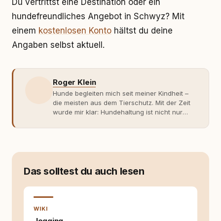
Du vertrittst eine Destination oder ein
hundefreundliches Angebot in Schwyz? Mit
einem
kostenlosen Konto
hältst du deine
Angaben selbst aktuell.
Roger Klein
Hunde begleiten mich seit meiner Kindheit –
die meisten aus dem Tierschutz. Mit der Zeit
wurde mir klar: Hundehaltung ist nicht nur
Gefühl, sondern Verantwortung und
Fachwissen. Der Wendepunkt kam mit meinem
ersten Welpen. Plötzlich reichte Erfahrung
allein nicht mehr. Ich begann mich intensiv mit
Verhaltensbiologie, Trainingsethik und
moderner Hundeerziehung
Das solltest du auch lesen
auseinanderzusetzen. Nach meiner Erfahrung
entsteht echte Bindung dort, wo Verständnis
Wissen ersetzt – nicht umgekehrt. Aus dieser
Entwicklung entstand rundum.dog – ein
WIKI
Wissens- und Serviceportal für
Jogging