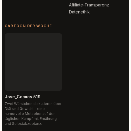
Affiliate-Transparenz
Datenethik
CARTOON DER WOCHE
Jose_Comics 519
Zwei Würstchen diskutieren über
Diät und Gewicht – eine
humorvolle Metapher auf den
täglichen Kampf mit Ernährung
und Selbstakzeptanz.