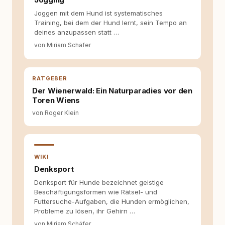
Hundehalter:innen in Deutschland, Österreich
Joggen mit dem Hund ist systematisches
und der Schweiz. Meine Überzeugung:
Training, bei dem der Hund lernt, sein Tempo an
Tierschutz beginnt mit Wissen. Wer seinen
deines anzupassen statt …
Hund versteht, trifft bessere Entscheidungen –
für ein Zusammenleben, das beiden guttut.
von Miriam Schäfer
RATGEBER
Der Wienerwald: Ein Naturparadies vor den
Toren Wiens
von Roger Klein
WIKI
Denksport
Denksport für Hunde bezeichnet geistige
Beschäftigungsformen wie Rätsel- und
Futtersuche-Aufgaben, die Hunden ermöglichen,
Probleme zu lösen, ihr Gehirn …
von Miriam Schäfer