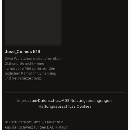
Jose_Comics 519
Zwei Würstchen diskutieren über
Diät und Gewicht – eine
humorvolle Metapher auf den
täglichen Kampf mit Ernährung
und Selbstakzeptanz.
Impressum
·
Datenschutz
·
AGB
·
Nutzungsbedingungen
·
Haftungsausschluss
·
Cookies
© 2026 dataloft GmbH, Frauenfeld
Aus der Schweiz für den DACH-Raum