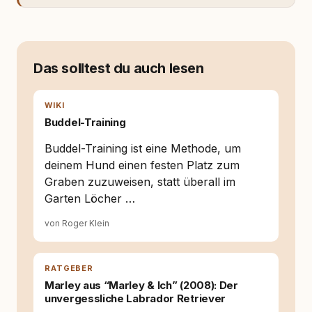
Fachwissen. Der Wendepunkt kam mit meinem
ersten Welpen. Plötzlich reichte Erfahrung
allein nicht mehr. Ich begann mich intensiv mit
Verhaltensbiologie, Trainingsethik und
moderner Hundeerziehung
Das solltest du auch lesen
auseinanderzusetzen. Nach meiner Erfahrung
entsteht echte Bindung dort, wo Verständnis
Wissen ersetzt – nicht umgekehrt. Aus dieser
WIKI
Entwicklung entstand rundum.dog – ein
Buddel-Training
Wissens- und Serviceportal für
Hundehalter:innen in Deutschland, Österreich
Buddel-Training ist eine Methode, um
und der Schweiz. Meine Überzeugung:
deinem Hund einen festen Platz zum
Tierschutz beginnt mit Wissen. Wer seinen
Graben zuzuweisen, statt überall im
Hund versteht, trifft bessere Entscheidungen –
für ein Zusammenleben, das beiden guttut.
Garten Löcher …
von Roger Klein
RATGEBER
Marley aus “Marley & Ich” (2008): Der
unvergessliche Labrador Retriever