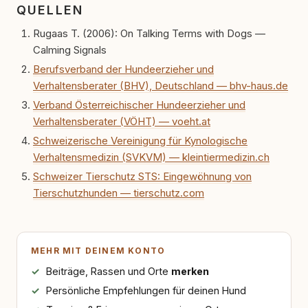
QUELLEN
es mich überrascht, als ich - dank Roger -
erlebt habe, wie verantwortungsvoll und
Rugaas T. (2006): On Talking Terms with Dogs —
bewusst gute Hundehaltung funktionieren
Calming Signals
kann. Dieser Perspektivwechsel begleitet
meine Arbeit bis heute. Bei rundum.dog bin ich
Berufsverband der Hundeerzieher und
als Content Managerin an vielen Stellen
Verhaltensberater (BHV), Deutschland — bhv-haus.de
beteiligt, an denen aus Ideen fertige Beiträge
Verband Österreichischer Hundeerzieher und
werden. Ich recherchiere Themen, plane
Inhalte, schreibe Artikel, begleite Gastbeiträge
Verhaltensberater (VÖHT) — voeht.at
redaktionell, veröffentliche Texte und betreue
Schweizerische Vereinigung für Kynologische
die Social-Media-Kanäle. Mein Blick richtet
Verhaltensmedizin (SVKVM) — kleintiermedizin.ch
sich dabei immer auf das grosse Ganze:
Welche Themen sind relevant? Welche
Schweizer Tierschutz STS: Eingewöhnung von
Fragen stehen dahinter? Und wie lassen sich
Tierschutzhunden — tierschutz.com
Inhalte so aufbereiten, dass sie verständlich,
fundiert und für unsere Leser wirklich
hilfreich sind? Ich glaube, dass Emotionen
allein nicht ausreichen. Gute Entscheidungen
entstehen dort, wo Information,
MEHR MIT DEINEM KONTO
Selbstreflexion und Bereitschaft zum
Beiträge, Rassen und Orte
merken
Hinterfragen zusammenkommen. Mit meinen
Texten möchte ich genau dazu beitragen.
Persönliche Empfehlungen für deinen Hund