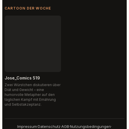
CARTOON DER WOCHE
Jose_Comics 519
Zwei Würstchen diskutieren über
Diät und Gewicht – eine
humorvolle Metapher auf den
täglichen Kampf mit Ernährung
und Selbstakzeptanz.
Impressum
·
Datenschutz
·
AGB
·
Nutzungsbedingungen
·