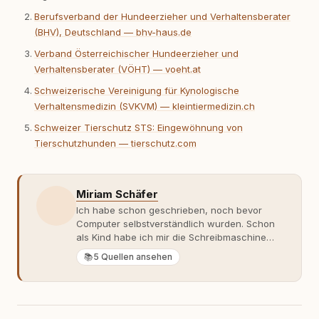
Berufsverband der Hundeerzieher und Verhaltensberater
(BHV), Deutschland — bhv-haus.de
Verband Österreichischer Hundeerzieher und
Verhaltensberater (VÖHT) — voeht.at
Schweizerische Vereinigung für Kynologische
Verhaltensmedizin (SVKVM) — kleintiermedizin.ch
Schweizer Tierschutz STS: Eingewöhnung von
Tierschutzhunden — tierschutz.com
Miriam Schäfer
Ich habe schon geschrieben, noch bevor
Computer selbstverständlich wurden. Schon
als Kind habe ich mir die Schreibmaschine
meiner Eltern geschnappt und drauflos
📚
5 Quellen ansehen
getippt: Geschichten, Beobachtungen,
Gedanken. Hauptsache Worte. Mein Zugang
zu Hunde-Themen ist kein klassischer. Lange
Zeit war ich eher skeptisch, geprägt von
weniger guten Erfahrungen. Umso mehr hat