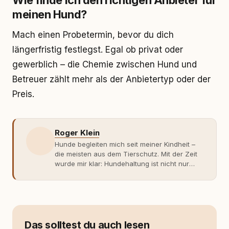
Wie finde ich den richtigen Anbieter für
meinen Hund?
Mach einen Probetermin, bevor du dich
längerfristig festlegst. Egal ob privat oder
gewerblich – die Chemie zwischen Hund und
Betreuer zählt mehr als der Anbietertyp oder der
Preis.
Roger Klein
Hunde begleiten mich seit meiner Kindheit –
die meisten aus dem Tierschutz. Mit der Zeit
wurde mir klar: Hundehaltung ist nicht nur
Gefühl, sondern Verantwortung und
Fachwissen. Der Wendepunkt kam mit meinem
ersten Welpen. Plötzlich reichte Erfahrung
allein nicht mehr. Ich begann mich intensiv mit
Verhaltensbiologie, Trainingsethik und
moderner Hundeerziehung
Das solltest du auch lesen