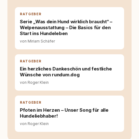
auseinanderzusetzen. Nach meiner Erfahrung
entsteht echte Bindung dort, wo Verständnis
Wissen ersetzt – nicht umgekehrt. Aus dieser
RATGEBER
Entwicklung entstand rundum.dog – ein
Serie „Was dein Hund wirklich braucht“ –
Wissens- und Serviceportal für
Welpenausstattung – Die Basics für den
Hundehalter:innen in Deutschland, Österreich
Start ins Hundeleben
und der Schweiz. Meine Überzeugung:
von Miriam Schäfer
Tierschutz beginnt mit Wissen. Wer seinen
Hund versteht, trifft bessere Entscheidungen –
für ein Zusammenleben, das beiden guttut.
RATGEBER
Ein herzliches Dankeschön und festliche
Wünsche von rundum.dog
von Roger Klein
RATGEBER
Pfoten im Herzen – Unser Song für alle
Hundeliebhaber!
von Roger Klein