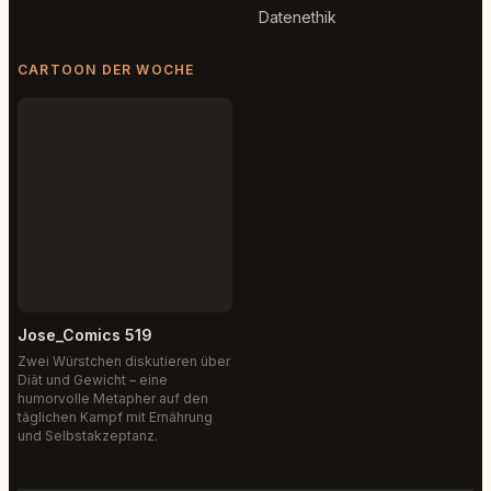
Datenethik
CARTOON DER WOCHE
Jose_Comics 519
Zwei Würstchen diskutieren über
Diät und Gewicht – eine
humorvolle Metapher auf den
täglichen Kampf mit Ernährung
und Selbstakzeptanz.