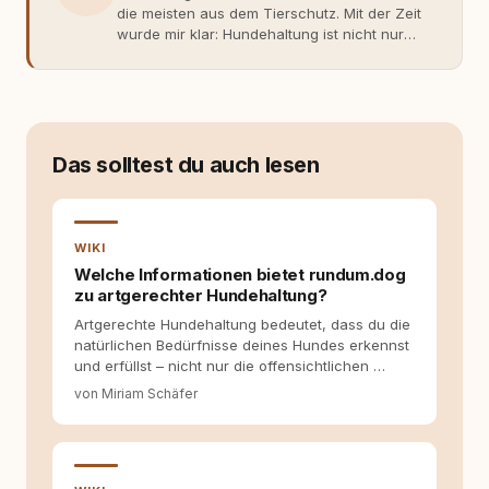
die meisten aus dem Tierschutz. Mit der Zeit
wurde mir klar: Hundehaltung ist nicht nur
Gefühl, sondern Verantwortung und
Fachwissen. Der Wendepunkt kam mit meinem
ersten Welpen. Plötzlich reichte Erfahrung
allein nicht mehr. Ich begann mich intensiv mit
Verhaltensbiologie, Trainingsethik und
moderner Hundeerziehung
Das solltest du auch lesen
auseinanderzusetzen. Nach meiner Erfahrung
entsteht echte Bindung dort, wo Verständnis
Wissen ersetzt – nicht umgekehrt. Aus dieser
Entwicklung entstand rundum.dog – ein
WIKI
Wissens- und Serviceportal für
Welche Informationen bietet rundum.dog
Hundehalter:innen in Deutschland, Österreich
zu artgerechter Hundehaltung?
und der Schweiz. Meine Überzeugung:
Artgerechte Hundehaltung bedeutet, dass du die
Tierschutz beginnt mit Wissen. Wer seinen
natürlichen Bedürfnisse deines Hundes erkennst
Hund versteht, trifft bessere Entscheidungen –
und erfüllst – nicht nur die offensichtlichen …
für ein Zusammenleben, das beiden guttut.
von Miriam Schäfer