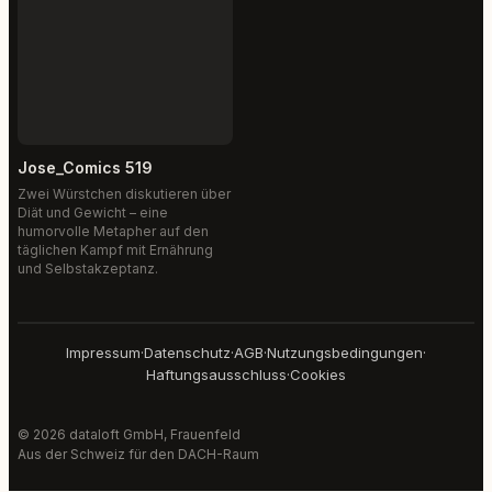
Jose_Comics 519
Zwei Würstchen diskutieren über
Diät und Gewicht – eine
humorvolle Metapher auf den
täglichen Kampf mit Ernährung
und Selbstakzeptanz.
Impressum
·
Datenschutz
·
AGB
·
Nutzungsbedingungen
·
Haftungsausschluss
·
Cookies
© 2026 dataloft GmbH, Frauenfeld
Aus der Schweiz für den DACH-Raum