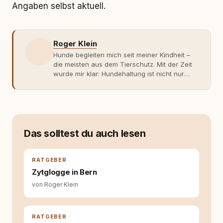
Angaben selbst aktuell.
Roger Klein
Hunde begleiten mich seit meiner Kindheit –
die meisten aus dem Tierschutz. Mit der Zeit
wurde mir klar: Hundehaltung ist nicht nur
Gefühl, sondern Verantwortung und
Fachwissen. Der Wendepunkt kam mit meinem
ersten Welpen. Plötzlich reichte Erfahrung
allein nicht mehr. Ich begann mich intensiv mit
Verhaltensbiologie, Trainingsethik und
moderner Hundeerziehung
Das solltest du auch lesen
auseinanderzusetzen. Nach meiner Erfahrung
entsteht echte Bindung dort, wo Verständnis
Wissen ersetzt – nicht umgekehrt. Aus dieser
RATGEBER
Entwicklung entstand rundum.dog – ein
Zytglogge in Bern
Wissens- und Serviceportal für
von Roger Klein
Hundehalter:innen in Deutschland, Österreich
und der Schweiz. Meine Überzeugung:
Tierschutz beginnt mit Wissen. Wer seinen
Hund versteht, trifft bessere Entscheidungen –
RATGEBER