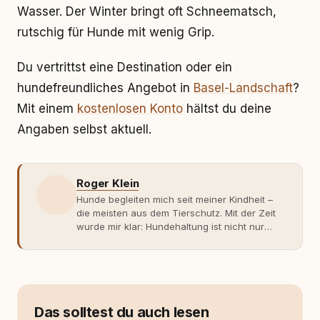
Wasser. Der Winter bringt oft Schneematsch,
rutschig für Hunde mit wenig Grip.
Du vertrittst eine Destination oder ein
hundefreundliches Angebot in
Basel-Landschaft
?
Mit einem
kostenlosen Konto
hältst du deine
Angaben selbst aktuell.
Roger Klein
Hunde begleiten mich seit meiner Kindheit –
die meisten aus dem Tierschutz. Mit der Zeit
wurde mir klar: Hundehaltung ist nicht nur
Gefühl, sondern Verantwortung und
Fachwissen. Der Wendepunkt kam mit meinem
ersten Welpen. Plötzlich reichte Erfahrung
allein nicht mehr. Ich begann mich intensiv mit
Verhaltensbiologie, Trainingsethik und
moderner Hundeerziehung
Das solltest du auch lesen