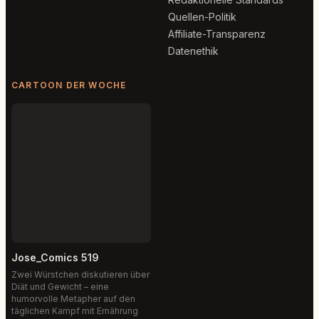
Quellen-Politik
Affiliate-Transparenz
Datenethik
CARTOON DER WOCHE
Jose_Comics 519
Zwei Würstchen diskutieren über
Diät und Gewicht – eine
humorvolle Metapher auf den
täglichen Kampf mit Ernährung