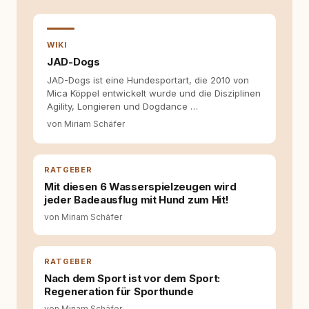
auseinanderzusetzen. Nach meiner Erfahrung
entsteht echte Bindung dort, wo Verständnis
Wissen ersetzt – nicht umgekehrt. Aus dieser
Entwicklung entstand rundum.dog – ein
WIKI
Wissens- und Serviceportal für
JAD-Dogs
Hundehalter:innen in Deutschland, Österreich
JAD-Dogs ist eine Hundesportart, die 2010 von
und der Schweiz. Meine Überzeugung:
Mica Köppel entwickelt wurde und die Disziplinen
Tierschutz beginnt mit Wissen. Wer seinen
Agility, Longieren und Dogdance …
Hund versteht, trifft bessere Entscheidungen –
für ein Zusammenleben, das beiden guttut.
von Miriam Schäfer
RATGEBER
Mit diesen 6 Wasserspielzeugen wird
jeder Badeausflug mit Hund zum Hit!
von Miriam Schäfer
RATGEBER
Nach dem Sport ist vor dem Sport:
Regeneration für Sporthunde
von Miriam Schäfer