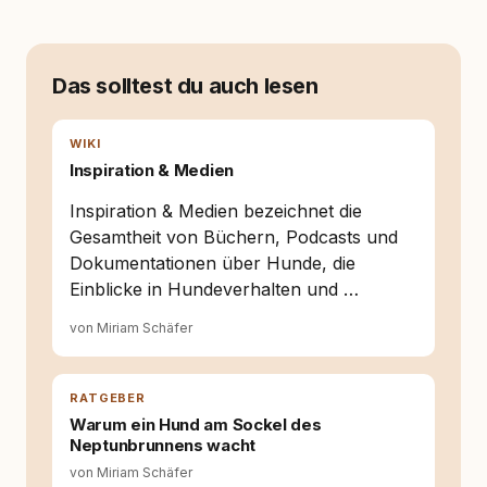
ersten Welpen. Plötzlich reichte Erfahrung
allein nicht mehr. Ich begann mich intensiv mit
Verhaltensbiologie, Trainingsethik und
moderner Hundeerziehung
Das solltest du auch lesen
auseinanderzusetzen. Nach meiner Erfahrung
entsteht echte Bindung dort, wo Verständnis
Wissen ersetzt – nicht umgekehrt. Aus dieser
WIKI
Entwicklung entstand rundum.dog – ein
Inspiration & Medien
Wissens- und Serviceportal für
Hundehalter:innen in Deutschland, Österreich
Inspiration & Medien bezeichnet die
und der Schweiz. Meine Überzeugung:
Gesamtheit von Büchern, Podcasts und
Tierschutz beginnt mit Wissen. Wer seinen
Dokumentationen über Hunde, die
Hund versteht, trifft bessere Entscheidungen –
für ein Zusammenleben, das beiden guttut.
Einblicke in Hundeverhalten und …
von Miriam Schäfer
RATGEBER
Warum ein Hund am Sockel des
Neptunbrunnens wacht
von Miriam Schäfer