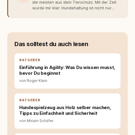
die meisten aus dem Tierschutz. Mit der Zeit
wurde mir klar: Hundehaltung ist nicht nur
Gefühl, sondern Verantwortung und
Fachwissen. Der Wendepunkt kam mit meinem
ersten Welpen. Plötzlich reichte Erfahrung
allein nicht mehr. Ich begann mich intensiv mit
Verhaltensbiologie, Trainingsethik und
moderner Hundeerziehung
Das solltest du auch lesen
auseinanderzusetzen. Nach meiner Erfahrung
entsteht echte Bindung dort, wo Verständnis
Wissen ersetzt – nicht umgekehrt. Aus dieser
RATGEBER
Entwicklung entstand rundum.dog – ein
Einführung in Agility: Was Du wissen musst,
Wissens- und Serviceportal für
bevor Du beginnst
Hundehalter:innen in Deutschland, Österreich
von Roger Klein
und der Schweiz. Meine Überzeugung:
Tierschutz beginnt mit Wissen. Wer seinen
Hund versteht, trifft bessere Entscheidungen –
für ein Zusammenleben, das beiden guttut.
RATGEBER
Hundespielzeug aus Holz selber machen,
Tipps zu Einfachheit und Sicherheit
von Miriam Schäfer