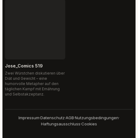
Jose_Comics 519
Zwei Würstchen diskutieren über
Diät und Gewicht – eine
humorvolle Metapher auf den
täglichen Kampf mit Ernährung
und Selbstakzeptanz.
Impressum
·
Datenschutz
·
AGB
·
Nutzungsbedingungen
·
Haftungsausschluss
·
Cookies