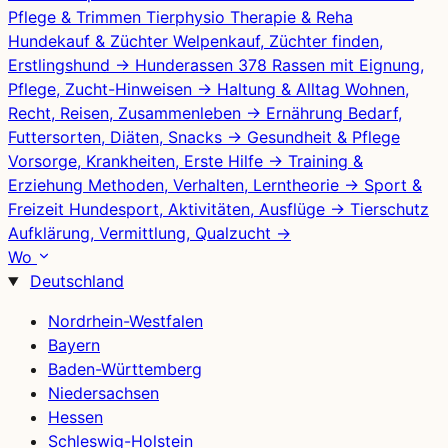
Pflege & Trimmen
Tierphysio
Therapie & Reha
Hundekauf & Züchter
Welpenkauf, Züchter finden,
Erstlingshund
→
Hunderassen
378 Rassen mit Eignung,
Pflege, Zucht-Hinweisen
→
Haltung & Alltag
Wohnen,
Recht, Reisen, Zusammenleben
→
Ernährung
Bedarf,
Futtersorten, Diäten, Snacks
→
Gesundheit & Pflege
Vorsorge, Krankheiten, Erste Hilfe
→
Training &
Erziehung
Methoden, Verhalten, Lerntheorie
→
Sport &
Freizeit
Hundesport, Aktivitäten, Ausflüge
→
Tierschutz
Aufklärung, Vermittlung, Qualzucht
→
Wo
Deutschland
Nordrhein-Westfalen
Bayern
Baden-Württemberg
Niedersachsen
Hessen
Schleswig-Holstein