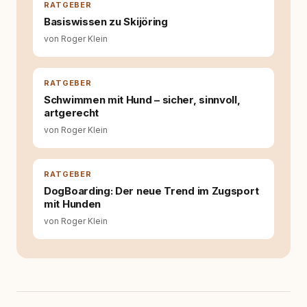
Wissen ersetzt – nicht umgekehrt. Aus dieser
RATGEBER
Entwicklung entstand rundum.dog – ein
Basiswissen zu Skijöring
Wissens- und Serviceportal für
von Roger Klein
Hundehalter:innen in Deutschland, Österreich
und der Schweiz. Meine Überzeugung:
Tierschutz beginnt mit Wissen. Wer seinen
Hund versteht, trifft bessere Entscheidungen –
RATGEBER
für ein Zusammenleben, das beiden guttut.
Schwimmen mit Hund – sicher, sinnvoll,
artgerecht
von Roger Klein
RATGEBER
DogBoarding: Der neue Trend im Zugsport
mit Hunden
von Roger Klein