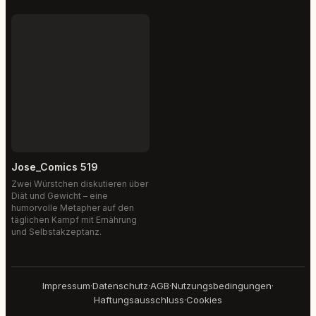
Jose_Comics 519
Zwei Würstchen diskutieren über
Diät und Gewicht – eine
humorvolle Metapher auf den
täglichen Kampf mit Ernährung
und Selbstakzeptanz.
Impressum
·
Datenschutz
·
AGB
·
Nutzungsbedingungen
·
Haftungsausschluss
·
Cookies