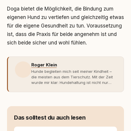
Doga bietet die Möglichkeit, die Bindung zum
eigenen Hund zu vertiefen und gleichzeitig etwas
für die eigene Gesundheit zu tun. Voraussetzung
ist, dass die Praxis für beide angenehm ist und
sich beide sicher und wohl fühlen.
Roger Klein
Hunde begleiten mich seit meiner Kindheit –
die meisten aus dem Tierschutz. Mit der Zeit
wurde mir klar: Hundehaltung ist nicht nur
Gefühl, sondern Verantwortung und
Fachwissen. Der Wendepunkt kam mit meinem
ersten Welpen. Plötzlich reichte Erfahrung
allein nicht mehr. Ich begann mich intensiv mit
Verhaltensbiologie, Trainingsethik und
moderner Hundeerziehung
Das solltest du auch lesen
auseinanderzusetzen. Nach meiner Erfahrung
entsteht echte Bindung dort, wo Verständnis