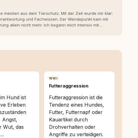
ie meisten aus dem Tierschutz. Mit der Zeit wurde mir klar:
 Verantwortung und Fachwissen. Der Wendepunkt kam mit
rung allein nicht mehr. Ich begann mich intensiv mit
erner Hundeerziehung auseinanderzusetzen. Nach meiner
rständnis Wissen ersetzt – nicht umgekehrt. Aus dieser
s- und Serviceportal für Hundehalter:innen in
ine Überzeugung: Tierschutz beginnt mit Wissen. Wer
idungen – für ein Zusammenleben, das beiden guttut.
WIKI
Futteraggression
im Hund ist
Futteraggression ist die
ive Erleben
Tendenz eines Hundes,
szuständen
Futter, Futternapf oder
, Angst,
Kauartikel durch
r Wut, das
Drohverhalten oder
 …
Angriffe zu verteidigen.