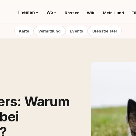
Themen
Wo
Rassen
Wiki
Mein Hund
Fü
Karte
Vermittlung
Events
Dienstleister
ders: Warum
bei
?