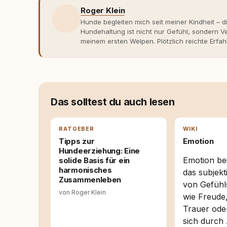
Roger Klein
Hunde begleiten mich seit meiner Kindheit – d
Hundehaltung ist nicht nur Gefühl, sondern
meinem ersten Welpen. Plötzlich reichte Erfah
Verhaltensbiologie, Trainingsethik und mod
Erfahrung entsteht echte Bindung dort, wo Ve
Entwicklung entstand rundum.dog – ein Wissen
Deutschland, Österreich und der Schweiz. Me
seinen Hund versteht, trifft bessere Entsche
Das solltest du auch lesen
RATGEBER
WIKI
Tipps zur
Emotion
Hundeerziehung: Eine
Emotion be
solide Basis für ein
harmonisches
das subjekt
Zusammenleben
von Gefühl
von Roger Klein
wie Freude
Trauer ode
sich durch