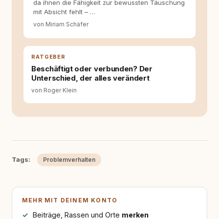
da ihnen die Fähigkeit zur bewussten Täuschung
fundiert und für unsere Leser wirklich
mit Absicht fehlt – …
hilfreich sind? Ich glaube, dass Emotionen
allein nicht ausreichen. Gute Entscheidungen
von Miriam Schäfer
entstehen dort, wo Information,
Selbstreflexion und Bereitschaft zum
Hinterfragen zusammenkommen. Mit meinen
RATGEBER
Texten möchte ich genau dazu beitragen.
Beschäftigt oder verbunden? Der
Unterschied, der alles verändert
von Roger Klein
Tags:
Problemverhalten
MEHR MIT DEINEM KONTO
Beiträge, Rassen und Orte
merken