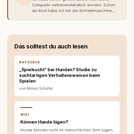
Computer selbstverständlich wurden. Schon
als Kind habe ich mir die Schreibmaschine
meiner Eltern geschnappt und drauflos
getippt: Geschichten, Beobachtungen,
Gedanken. Hauptsache Worte. Mein Zugang
zu Hunde-Themen ist kein klassischer. Lange
Zeit war ich eher skeptisch, geprägt von
weniger guten Erfahrungen. Umso mehr hat
Das solltest du auch lesen
es mich überrascht, als ich - dank Roger -
erlebt habe, wie verantwortungsvoll und
bewusst gute Hundehaltung funktionieren
RATGEBER
kann. Dieser Perspektivwechsel begleitet
„Spielsucht“ bei Hunden? Studie zu
meine Arbeit bis heute. Bei rundum.dog bin ich
suchtartigen Verhaltensweisen beim
als Content Managerin an vielen Stellen
Spielen
beteiligt, an denen aus Ideen fertige Beiträge
von Miriam Schäfer
werden. Ich recherchiere Themen, plane
Inhalte, schreibe Artikel, begleite Gastbeiträge
redaktionell, veröffentliche Texte und betreue
die Social-Media-Kanäle. Mein Blick richtet
sich dabei immer auf das grosse Ganze:
WIKI
Welche Themen sind relevant? Welche
Können Hunde lügen?
Fragen stehen dahinter? Und wie lassen sich
Hunde können nicht im menschlichen Sinn lügen,
Inhalte so aufbereiten, dass sie verständlich,