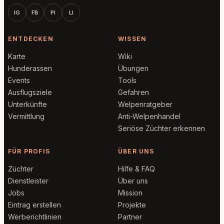
IG
FB
PI
LI
ENTDECKEN
WISSEN
Karte
Wiki
Hunderassen
Übungen
Events
Tools
Ausflugsziele
Gefahren
Unterkünfte
Welpenratgeber
Vermittlung
Anti-Welpenhandel
Seriöse Züchter erkennen
FÜR PROFIS
ÜBER UNS
Züchter
Hilfe & FAQ
Dienstleister
Über uns
Jobs
Mission
Eintrag erstellen
Projekte
Werberichtlinien
Partner