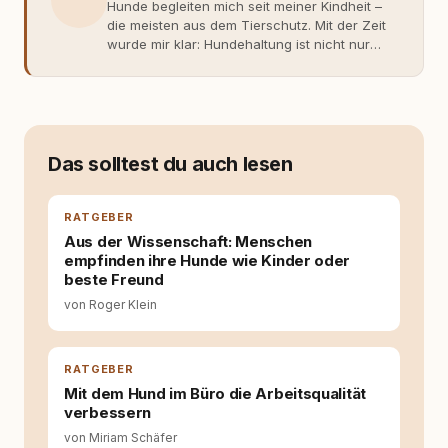
Hunde begleiten mich seit meiner Kindheit –
die meisten aus dem Tierschutz. Mit der Zeit
wurde mir klar: Hundehaltung ist nicht nur
Gefühl, sondern Verantwortung und
Fachwissen. Der Wendepunkt kam mit meinem
ersten Welpen. Plötzlich reichte Erfahrung
allein nicht mehr. Ich begann mich intensiv mit
Verhaltensbiologie, Trainingsethik und
moderner Hundeerziehung
Das solltest du auch lesen
auseinanderzusetzen. Nach meiner Erfahrung
entsteht echte Bindung dort, wo Verständnis
Wissen ersetzt – nicht umgekehrt. Aus dieser
RATGEBER
Entwicklung entstand rundum.dog – ein
Aus der Wissenschaft: Menschen
Wissens- und Serviceportal für
empfinden ihre Hunde wie Kinder oder
Hundehalter:innen in Deutschland, Österreich
beste Freund
und der Schweiz. Meine Überzeugung:
von Roger Klein
Tierschutz beginnt mit Wissen. Wer seinen
Hund versteht, trifft bessere Entscheidungen –
für ein Zusammenleben, das beiden guttut.
RATGEBER
Mit dem Hund im Büro die Arbeitsqualität
verbessern
von Miriam Schäfer