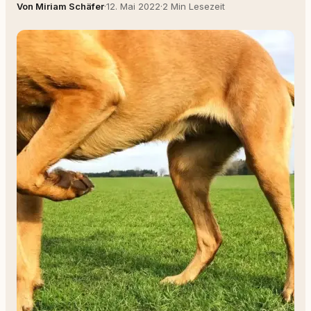
Von Miriam Schäfer
·
12. Mai 2022
·
2 Min Lesezeit