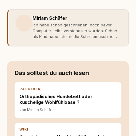
Miriam Schäfer
Ich habe schon geschrieben, noch bevor
Computer selbstverständlich wurden. Schon
als Kind habe ich mir die Schreibmaschine
meiner Eltern geschnappt und drauflos
getippt: Geschichten, Beobachtungen,
Gedanken. Hauptsache Worte. Mein Zugang
zu Hunde-Themen ist kein klassischer. Lange
Zeit war ich eher skeptisch, geprägt von
weniger guten Erfahrungen. Umso mehr hat
Das solltest du auch lesen
es mich überrascht, als ich - dank Roger -
erlebt habe, wie verantwortungsvoll und
bewusst gute Hundehaltung funktionieren
RATGEBER
kann. Dieser Perspektivwechsel begleitet
Orthopädisches Hundebett oder
meine Arbeit bis heute. Bei rundum.dog bin ich
kuschelige Wohlfühloase ?
als Content Managerin an vielen Stellen
von Miriam Schäfer
beteiligt, an denen aus Ideen fertige Beiträge
werden. Ich recherchiere Themen, plane
Inhalte, schreibe Artikel, begleite Gastbeiträge
redaktionell, veröffentliche Texte und betreue
WIKI
die Social-Media-Kanäle. Mein Blick richtet