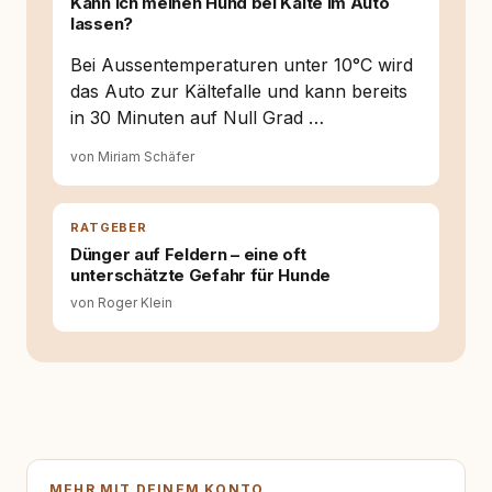
Kann ich meinen Hund bei Kälte im Auto
sich dabei immer auf das grosse Ganze:
lassen?
Welche Themen sind relevant? Welche
Fragen stehen dahinter? Und wie lassen sich
Bei Aussentemperaturen unter 10°C wird
Inhalte so aufbereiten, dass sie verständlich,
das Auto zur Kältefalle und kann bereits
fundiert und für unsere Leser wirklich
in 30 Minuten auf Null Grad …
hilfreich sind? Ich glaube, dass Emotionen
allein nicht ausreichen. Gute Entscheidungen
von Miriam Schäfer
entstehen dort, wo Information,
Selbstreflexion und Bereitschaft zum
Hinterfragen zusammenkommen. Mit meinen
Texten möchte ich genau dazu beitragen.
RATGEBER
Dünger auf Feldern – eine oft
unterschätzte Gefahr für Hunde
von Roger Klein
MEHR MIT DEINEM KONTO