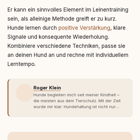
Er kann ein sinnvolles Element im Leinentraining
sein, als alleinige Methode greift er zu kurz.
Hunde lernen durch
positive Verstärkung
, klare
Signale und konsequente Wiederholung.
Kombiniere verschiedene Techniken, passe sie
an deinen Hund an und rechne mit individuellem
Lerntempo.
Roger Klein
Hunde begleiten mich seit meiner Kindheit –
die meisten aus dem Tierschutz. Mit der Zeit
wurde mir klar: Hundehaltung ist nicht nur
Gefühl, sondern Verantwortung und
Fachwissen. Der Wendepunkt kam mit meinem
ersten Welpen. Plötzlich reichte Erfahrung
allein nicht mehr. Ich begann mich intensiv mit
Verhaltensbiologie, Trainingsethik und