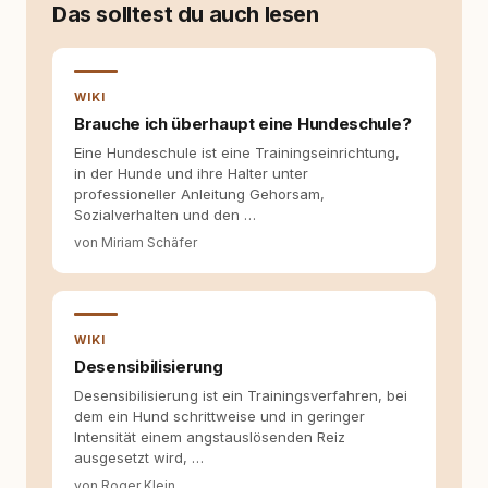
moderner Hundeerziehung
Das solltest du auch lesen
auseinanderzusetzen. Nach meiner Erfahrung
entsteht echte Bindung dort, wo Verständnis
Wissen ersetzt – nicht umgekehrt. Aus dieser
Entwicklung entstand rundum.dog – ein
WIKI
Wissens- und Serviceportal für
Brauche ich überhaupt eine Hundeschule?
Hundehalter:innen in Deutschland, Österreich
Eine Hundeschule ist eine Trainingseinrichtung,
und der Schweiz. Meine Überzeugung:
in der Hunde und ihre Halter unter
Tierschutz beginnt mit Wissen. Wer seinen
professioneller Anleitung Gehorsam,
Hund versteht, trifft bessere Entscheidungen –
Sozialverhalten und den …
für ein Zusammenleben, das beiden guttut.
von Miriam Schäfer
WIKI
Desensibilisierung
Desensibilisierung ist ein Trainingsverfahren, bei
dem ein Hund schrittweise und in geringer
Intensität einem angstauslösenden Reiz
ausgesetzt wird, …
von Roger Klein