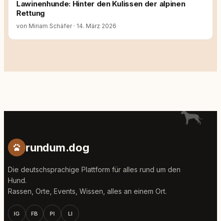
Lawinenhunde: Hinter den Kulissen der alpinen
Rettung
von Miriam Schäfer
·
14. März 2026
rundum.dog
Die deutschsprachige Plattform für alles rund um den
Hund.
Rassen, Orte, Events, Wissen, alles an einem Ort.
IG
FB
PI
LI