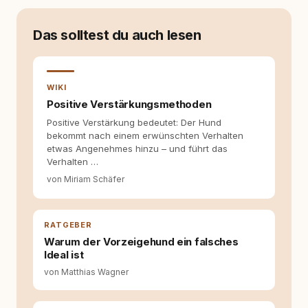
zu Hunde-Themen ist kein klassischer. Lange
Zeit war ich eher skeptisch, geprägt von
weniger guten Erfahrungen. Umso mehr hat
Das solltest du auch lesen
es mich überrascht, als ich - dank Roger -
erlebt habe, wie verantwortungsvoll und
bewusst gute Hundehaltung funktionieren
kann. Dieser Perspektivwechsel begleitet
WIKI
meine Arbeit bis heute. Bei rundum.dog bin ich
Positive Verstärkungsmethoden
als Content Managerin an vielen Stellen
Positive Verstärkung bedeutet: Der Hund
beteiligt, an denen aus Ideen fertige Beiträge
bekommt nach einem erwünschten Verhalten
werden. Ich recherchiere Themen, plane
etwas Angenehmes hinzu – und führt das
Inhalte, schreibe Artikel, begleite Gastbeiträge
Verhalten …
redaktionell, veröffentliche Texte und betreue
die Social-Media-Kanäle. Mein Blick richtet
von Miriam Schäfer
sich dabei immer auf das grosse Ganze:
Welche Themen sind relevant? Welche
Fragen stehen dahinter? Und wie lassen sich
RATGEBER
Inhalte so aufbereiten, dass sie verständlich,
fundiert und für unsere Leser wirklich
Warum der Vorzeigehund ein falsches
hilfreich sind? Ich glaube, dass Emotionen
Ideal ist
allein nicht ausreichen. Gute Entscheidungen
von Matthias Wagner
entstehen dort, wo Information,
Selbstreflexion und Bereitschaft zum
Hinterfragen zusammenkommen. Mit meinen