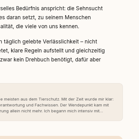
rselles Bedürfnis anspricht: die Sehnsucht
les daran setzt, zu seinem Menschen
lität, die viele von uns kennen.
 täglich gelebte Verlässlichkeit – nicht
et, klare Regeln aufstellt und gleichzeitig
 zwar kein Drehbuch benötigt, dafür aber
ie meisten aus dem Tierschutz. Mit der Zeit wurde mir klar:
 Verantwortung und Fachwissen. Der Wendepunkt kam mit
rung allein nicht mehr. Ich begann mich intensiv mit
erner Hundeerziehung auseinanderzusetzen. Nach meiner
rständnis Wissen ersetzt – nicht umgekehrt. Aus dieser
s- und Serviceportal für Hundehalter:innen in
ine Überzeugung: Tierschutz beginnt mit Wissen. Wer