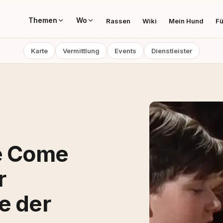
Themen
Wo
Rassen
Wiki
Mein Hund
Fü
Karte
Vermittlung
Events
Dienstleister
ie Come
r
e der