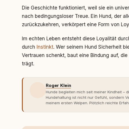
Die Geschichte funktioniert, weil sie ein unive
nach bedingungsloser Treue. Ein Hund, der al
zurückzukehren, verkörpert eine Form von Loya
Im echten Leben entsteht diese Loyalität durch
durch
Instinkt
. Wer seinem Hund Sicherheit biet
Vertrauen schenkt, baut eine Bindung auf, die
trägt.
Roger Klein
Hunde begleiten mich seit meiner Kindheit – d
Hundehaltung ist nicht nur Gefühl, sondern
meinem ersten Welpen. Plötzlich reichte Erfah
Verhaltensbiologie, Trainingsethik und mod
Erfahrung entsteht echte Bindung dort, wo Ve
Entwicklung entstand rundum.dog – ein Wissen
Deutschland, Österreich und der Schweiz. Me