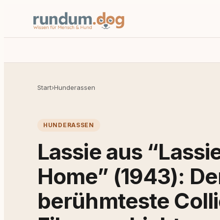
Start
›
Hunderassen
HUNDERASSEN
Lassie aus “Lass
Home” (1943): De
berühmteste Colli