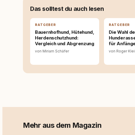
seinen Hund versteht, trifft bessere Entsche
Das solltest du auch lesen
RATGEBER
RATGEBER
Bauernhofhund, Hütehund,
Die Wahl de
Herdenschutzhund:
Hunderasse:
Vergleich und Abgrenzung
für Anfäng
von Miriam Schäfer
von Roger Kle
Mehr aus dem Magazin