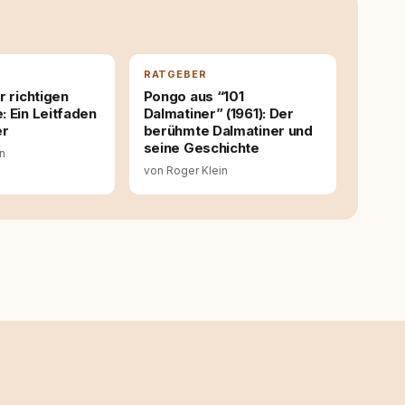
idungen – für ein Zusammenleben, das beiden guttut.
RATGEBER
r richtigen
Pongo aus “101
 Ein Leitfaden
Dalmatiner” (1961): Der
er
berühmte Dalmatiner und
seine Geschichte
in
von Roger Klein