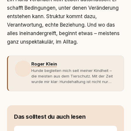
schafft Bedingungen, unter denen Veränderung
entstehen kann. Struktur kommt dazu,
Verantwortung, echte Beziehung. Und wo das
alles ineinandergreift, beginnt etwas – meistens
ganz unspektakulär, im Alltag.
Roger Klein
Hunde begleiten mich seit meiner Kindheit –
die meisten aus dem Tierschutz. Mit der Zeit
wurde mir klar: Hundehaltung ist nicht nur
Gefühl, sondern Verantwortung und
Fachwissen. Der Wendepunkt kam mit meinem
ersten Welpen. Plötzlich reichte Erfahrung
allein nicht mehr. Ich begann mich intensiv mit
Verhaltensbiologie, Trainingsethik und
moderner Hundeerziehung
Das solltest du auch lesen
auseinanderzusetzen. Nach meiner Erfahrung
entsteht echte Bindung dort, wo Verständnis