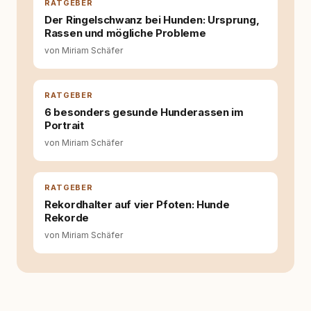
Wissen ersetzt – nicht umgekehrt. Aus dieser
RATGEBER
Entwicklung entstand rundum.dog – ein
Der Ringelschwanz bei Hunden: Ursprung,
Wissens- und Serviceportal für
Rassen und mögliche Probleme
Hundehalter:innen in Deutschland, Österreich
von Miriam Schäfer
und der Schweiz. Meine Überzeugung:
Tierschutz beginnt mit Wissen. Wer seinen
Hund versteht, trifft bessere Entscheidungen –
für ein Zusammenleben, das beiden guttut.
RATGEBER
6 besonders gesunde Hunderassen im
Portrait
von Miriam Schäfer
RATGEBER
Rekordhalter auf vier Pfoten: Hunde
Rekorde
von Miriam Schäfer