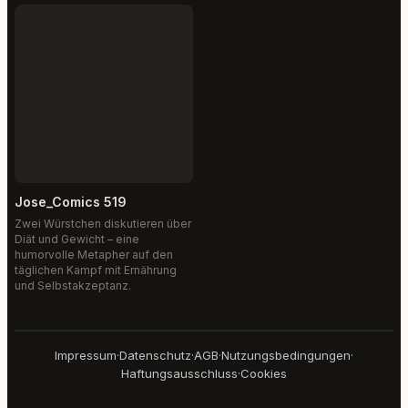
Jose_Comics 519
Zwei Würstchen diskutieren über
Diät und Gewicht – eine
humorvolle Metapher auf den
täglichen Kampf mit Ernährung
und Selbstakzeptanz.
Impressum
·
Datenschutz
·
AGB
·
Nutzungsbedingungen
·
Haftungsausschluss
·
Cookies