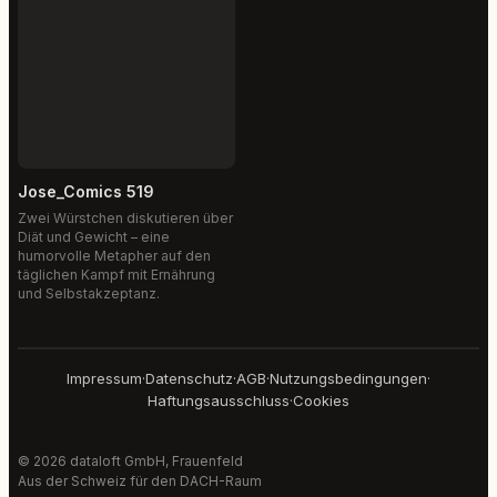
Jose_Comics 519
Zwei Würstchen diskutieren über
Diät und Gewicht – eine
humorvolle Metapher auf den
täglichen Kampf mit Ernährung
und Selbstakzeptanz.
Impressum
·
Datenschutz
·
AGB
·
Nutzungsbedingungen
·
Haftungsausschluss
·
Cookies
© 2026 dataloft GmbH, Frauenfeld
Aus der Schweiz für den DACH-Raum