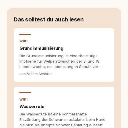
ersten Welpen. Plötzlich reichte Erfahrung
allein nicht mehr. Ich begann mich intensiv mit
Verhaltensbiologie, Trainingsethik und
moderner Hundeerziehung
Das solltest du auch lesen
auseinanderzusetzen. Nach meiner Erfahrung
entsteht echte Bindung dort, wo Verständnis
Wissen ersetzt – nicht umgekehrt. Aus dieser
Entwicklung entstand rundum.dog – ein
WIKI
Wissens- und Serviceportal für
Grundimmunisierung
Hundehalter:innen in Deutschland, Österreich
Die Grundimmunisierung ist eine dreistufige
und der Schweiz. Meine Überzeugung:
Impfserie für Welpen zwischen der 8. und 18.
Tierschutz beginnt mit Wissen. Wer seinen
Lebenswoche, die lebenslangen Schutz vor …
Hund versteht, trifft bessere Entscheidungen –
für ein Zusammenleben, das beiden guttut.
von Miriam Schäfer
WIKI
Wasserrute
Die Wasserrute ist eine schmerzhafte
Entzündung der Schwanzmuskulatur beim Hund,
die sich als abrupte Schwanzlähmung äussert