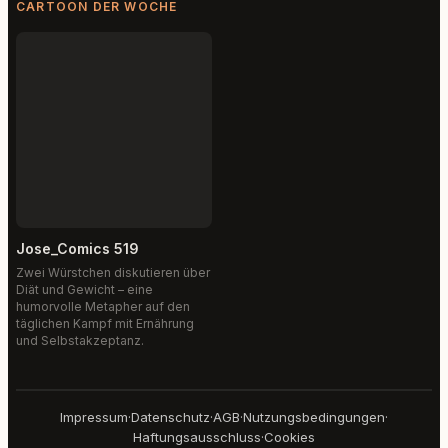
CARTOON DER WOCHE
Jose_Comics 519
Zwei Würstchen diskutieren über
Diät und Gewicht – eine
humorvolle Metapher auf den
täglichen Kampf mit Ernährung
und Selbstakzeptanz.
Impressum
·
Datenschutz
·
AGB
·
Nutzungsbedingungen
·
Haftungsausschluss
·
Cookies