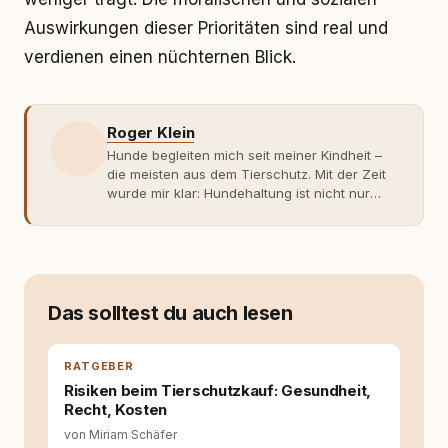
Auswirkungen dieser Prioritäten sind real und
verdienen einen nüchternen Blick.
Roger Klein
Hunde begleiten mich seit meiner Kindheit –
die meisten aus dem Tierschutz. Mit der Zeit
wurde mir klar: Hundehaltung ist nicht nur
Gefühl, sondern Verantwortung und
Fachwissen. Der Wendepunkt kam mit meinem
ersten Welpen. Plötzlich reichte Erfahrung
allein nicht mehr. Ich begann mich intensiv mit
Verhaltensbiologie, Trainingsethik und
moderner Hundeerziehung
Das solltest du auch lesen
auseinanderzusetzen. Nach meiner Erfahrung
entsteht echte Bindung dort, wo Verständnis
Wissen ersetzt – nicht umgekehrt. Aus dieser
RATGEBER
Entwicklung entstand rundum.dog – ein
Risiken beim Tierschutzkauf: Gesundheit,
Wissens- und Serviceportal für
Recht, Kosten
Hundehalter:innen in Deutschland, Österreich
von Miriam Schäfer
und der Schweiz. Meine Überzeugung: