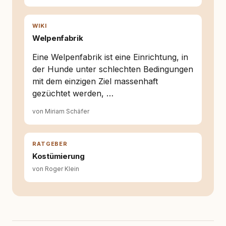
Tierschutz beginnt mit Wissen. Wer seinen
Hund versteht, trifft bessere Entscheidungen –
für ein Zusammenleben, das beiden guttut.
WIKI
Welpenfabrik
Eine Welpenfabrik ist eine Einrichtung, in
der Hunde unter schlechten Bedingungen
mit dem einzigen Ziel massenhaft
gezüchtet werden, …
von Miriam Schäfer
RATGEBER
Kostümierung
von Roger Klein