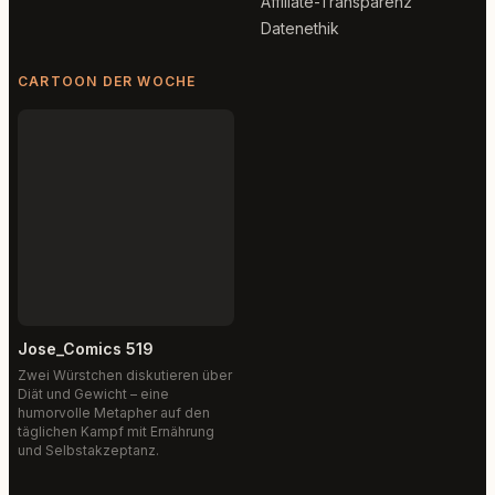
Affiliate-Transparenz
Datenethik
CARTOON DER WOCHE
Jose_Comics 519
Zwei Würstchen diskutieren über
Diät und Gewicht – eine
humorvolle Metapher auf den
täglichen Kampf mit Ernährung
und Selbstakzeptanz.