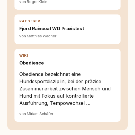
von Roger Klein
und der Schweiz. Meine Überzeugung:
Tierschutz beginnt mit Wissen. Wer seinen
Hund versteht, trifft bessere Entscheidungen –
für ein Zusammenleben, das beiden guttut.
RATGEBER
Fjord Raincoat WD Praxistest
von Matthias Wagner
WIKI
Obedience
Obedience bezeichnet eine
Hundesportdisziplin, bei der präzise
Zusammenarbeit zwischen Mensch und
Hund mit Fokus auf kontrollierte
Ausführung, Tempowechsel …
von Miriam Schäfer