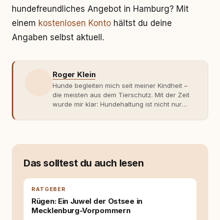
hundefreundliches Angebot in Hamburg? Mit
einem
kostenlosen Konto
hältst du deine
Angaben selbst aktuell.
Roger Klein
Hunde begleiten mich seit meiner Kindheit –
die meisten aus dem Tierschutz. Mit der Zeit
wurde mir klar: Hundehaltung ist nicht nur
Gefühl, sondern Verantwortung und
Fachwissen. Der Wendepunkt kam mit meinem
ersten Welpen. Plötzlich reichte Erfahrung
allein nicht mehr. Ich begann mich intensiv mit
Verhaltensbiologie, Trainingsethik und
moderner Hundeerziehung
Das solltest du auch lesen
auseinanderzusetzen. Nach meiner Erfahrung
entsteht echte Bindung dort, wo Verständnis
Wissen ersetzt – nicht umgekehrt. Aus dieser
RATGEBER
Entwicklung entstand rundum.dog – ein
Rügen: Ein Juwel der Ostsee in
Wissens- und Serviceportal für
Mecklenburg-Vorpommern
Hundehalter:innen in Deutschland, Österreich