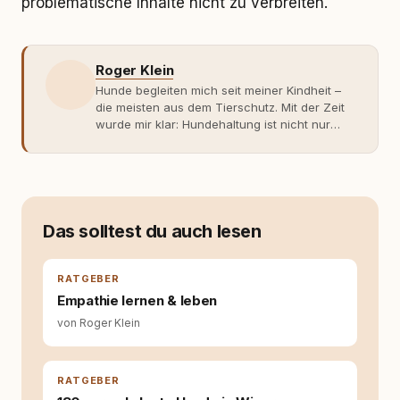
problematische Inhalte nicht zu verbreiten.
Roger Klein
Hunde begleiten mich seit meiner Kindheit –
die meisten aus dem Tierschutz. Mit der Zeit
wurde mir klar: Hundehaltung ist nicht nur
Gefühl, sondern Verantwortung und
Fachwissen. Der Wendepunkt kam mit meinem
ersten Welpen. Plötzlich reichte Erfahrung
allein nicht mehr. Ich begann mich intensiv mit
Verhaltensbiologie, Trainingsethik und
moderner Hundeerziehung
Das solltest du auch lesen
auseinanderzusetzen. Nach meiner Erfahrung
entsteht echte Bindung dort, wo Verständnis
Wissen ersetzt – nicht umgekehrt. Aus dieser
RATGEBER
Entwicklung entstand rundum.dog – ein
Empathie lernen & leben
Wissens- und Serviceportal für
von Roger Klein
Hundehalter:innen in Deutschland, Österreich
und der Schweiz. Meine Überzeugung:
Tierschutz beginnt mit Wissen. Wer seinen
Hund versteht, trifft bessere Entscheidungen –
RATGEBER
für ein Zusammenleben, das beiden guttut.