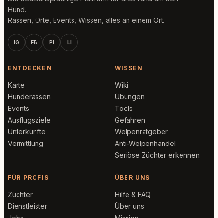
Hund.
Rassen, Orte, Events, Wissen, alles an einem Ort.
IG
FB
PI
LI
ENTDECKEN
WISSEN
Karte
Wiki
Hunderassen
Übungen
Events
Tools
Ausflugsziele
Gefahren
Unterkünfte
Welpenratgeber
Vermittlung
Anti-Welpenhandel
Seriöse Züchter erkennen
FÜR PROFIS
ÜBER UNS
Züchter
Hilfe & FAQ
Dienstleister
Über uns
Jobs
Mission